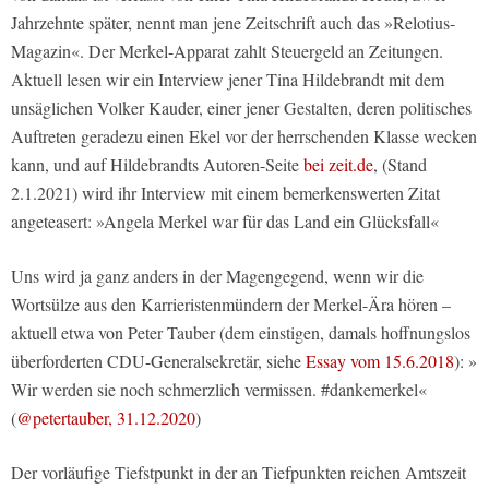
Jahrzehnte später, nennt man jene Zeitschrift auch das »Relotius-
Magazin«. Der Merkel-Apparat zahlt Steuergeld an Zeitungen.
Aktuell lesen wir ein Interview jener Tina Hildebrandt mit dem
unsäglichen Volker Kauder, einer jener Gestalten, deren politisches
Auftreten geradezu einen Ekel vor der herrschenden Klasse wecken
kann, und auf Hildebrandts Autoren-Seite
bei zeit.de
, (Stand
2.1.2021) wird ihr Interview mit einem bemerkenswerten Zitat
angeteasert: »Angela Merkel war für das Land ein Glücksfall«
Uns wird ja ganz anders in der Magengegend, wenn wir die
Wortsülze aus den Karrieristenmündern der Merkel-Ära hören –
aktuell etwa von Peter Tauber (dem einstigen, damals hoffnungslos
überforderten CDU-Generalsekretär, siehe
Essay vom 15.6.2018
): »
Wir werden sie noch schmerzlich vermissen. #dankemerkel«
(
@petertauber, 31.12.2020
)
Der vorläufige Tiefstpunkt in der an Tiefpunkten reichen Amtszeit