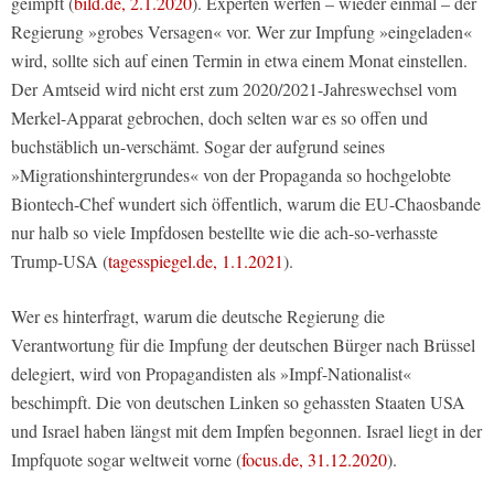
geimpft (
bild.de, 2.1.2020
). Experten werfen – wieder einmal – der
Regierung »grobes Versagen« vor. Wer zur Impfung »eingeladen«
wird, sollte sich auf einen Termin in etwa einem Monat einstellen.
Der Amtseid wird nicht erst zum 2020/2021-Jahreswechsel vom
Merkel-Apparat gebrochen, doch selten war es so offen und
buchstäblich un-verschämt. Sogar der aufgrund seines
»Migrationshintergrundes« von der Propaganda so hochgelobte
Biontech-Chef wundert sich öffentlich, warum die EU-Chaosbande
nur halb so viele Impfdosen bestellte wie die ach-so-verhasste
Trump-USA (
tagesspiegel.de, 1.1.2021
).
Wer es hinterfragt, warum die deutsche Regierung die
Verantwortung für die Impfung der deutschen Bürger nach Brüssel
delegiert, wird von Propagandisten als »Impf-Nationalist«
beschimpft. Die von deutschen Linken so gehassten Staaten USA
und Israel haben längst mit dem Impfen begonnen. Israel liegt in der
Impfquote sogar weltweit vorne (
focus.de, 31.12.2020
).