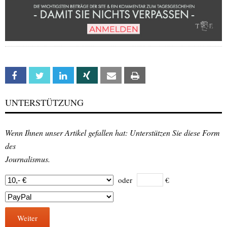
Facebook
Twitter
Linkedin
Xing
Email
Print
UNTERSTÜTZUNG
Wenn Ihnen unser Artikel gefallen hat: Unterstützen Sie diese Form
des
Journalismus.
oder
€
Weiter