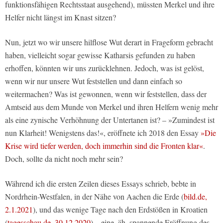
funktionsfähigen Rechtsstaat ausgehend), müssten Merkel und ihre
Helfer nicht längst im Knast sitzen?
Nun, jetzt wo wir unsere hilflose Wut derart in Frageform gebracht
haben, vielleicht sogar gewisse Katharsis gefunden zu haben
erhoffen, könnten wir uns zurücklehnen. Jedoch, was ist gelöst,
wenn wir nur unsere Wut feststellen und dann einfach so
weitermachen? Was ist gewonnen, wenn wir feststellen, dass der
Amtseid aus dem Munde von Merkel und ihren Helfern wenig mehr
als eine zynische Verhöhnung der Untertanen ist? – »Zumindest ist
nun Klarheit! Wenigstens das!«, eröffnete ich 2018 den Essay
»Die
Krise wird tiefer werden, doch immerhin sind die Fronten klar«
.
Doch, sollte da nicht noch mehr sein?
Während ich die ersten Zeilen dieses Essays schrieb, bebte in
Nordrhein-Westfalen, in der Nähe von Aachen die Erde (
bild.de,
2.1.2021
), und das wenige Tage nach den Erdstößen in Kroatien
(
tagesschau.de, 30.12.2020
) – eine, äh, spannende Eröffnung des