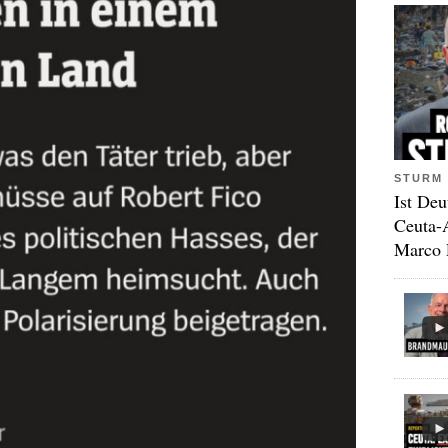
STURM 
Ist Deu
Ceuta-
Marco 