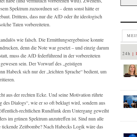
tet habe (und vermutlich vorbereiten wird). Zweitens,
esem Spektrum zuzuordnen sei – denn sonst hätte er
aut. Drittens, dass nur die AfD oder ihr ideologisch
olche Taten vorbereiteten.
MEI
kandalös wie falsch. Die Ermittlungsergebnisse konnte
ndrucken, denn die Note war gesetzt – und einzig darum
24h
 statt, muss die AfD federführend in der vorbereiteten
 gewesen sein. Der Vorwurf des „geistigen
enn Habeck sich nur der „leichten Sprache“ bedient, um
itieren.
ht aus der rechten Ecke. Und seine Motivation rührte
g des Dialogs“, wie er so oft beklagt wird, sondern aus
öffentlich-rechtlichen Rundfunk dem Untergang geweiht
ers im grünen Spektrum anzutreffen ist. Sind nun alle
e tickende Zeitbombe? Nach Habecks Logik wäre das