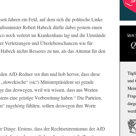
 seit Jahren ein Feld, auf dem sich die politische Linke
ftsminister Robert Habeck dürfte dabei gestern einen
co noch verletzt im Krankenhaus lag und die Umstände
WA
Q
der Verletzungen und Überlebenschancen wie für
 Habeck nichts Besseres zu tun, als das Attentat für den
Tägl
 den AfD-Redner vor ihm und hob hervor, dass diese
und 
r „slowekische“ (sic!) Ministerpräsident sei gerade
Mein
ge das deswegen, weil wir wissen, dass aus Worten
Frage
stens eine geistige Vorbereitung haben.“ Die Parteien,
darg
“ zugehörig fühlten, sollten deswegen ihre Worte
werd
re Dinge. Erstens, dass der Rechtsextremismus der AfD