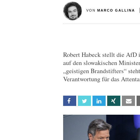
VON
MARCO GALLINA
Robert Habeck stellt die AfD
auf den slowakischen Ministe
„geistigen Brandstifters“ ste
Verantwortung für das Attentat
Facebook
Twitter
Linkedin
Xing
Em