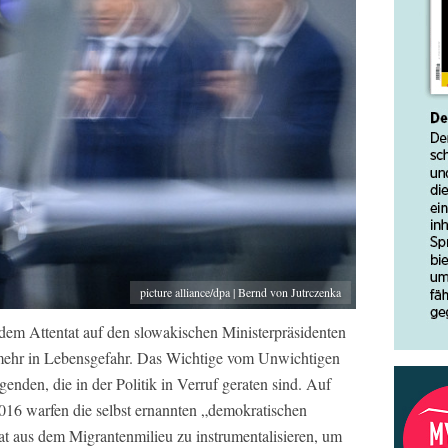
picture alliance/dpa | Bernd von Jutrczenka
 dem Attentat auf den slowakischen Ministerpräsidenten
t mehr in Lebensgefahr. Das Wichtige vom Unwichtigen
genden, die in der Politik in Verruf geraten sind. Auf
016 warfen die selbst ernannten „demokratischen
tat aus dem Migrantenmilieu zu instrumentalisieren, um