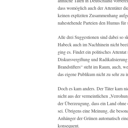
ähnliche Taten in Deutschland vorberei
dass womöglich auch der Attentäter di
keinen expliziten Zusammenhang aufgeb
nahestehende Parteien den Humus für s
Alle drei Suggestionen sind dabei so s
Habeck auch im Nachhinein nicht beei
ging es. Findet ein politisches Attentat
Diskursvergiftung und Radikalisierung
Brandstifters“ steht im Raum, auch, w
das eigene Publikum nicht zu sehr zu irr
Doch es kam anders. Der Täter kam nic
nicht aus der vermeintlichen „Verrohun
der Überzeugung, dass ein Land ohne 
sei. Übrigens eine Meinung, die besond
Anhänger der Grünen automatisch ein
konsequent.