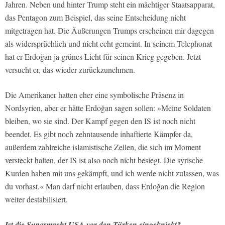
Jahren. Neben und hinter Trump steht ein mächtiger Staatsapparat,
das Pentagon zum Beispiel, das seine Entscheidung nicht
mitgetragen hat. Die Äußerungen Trumps erscheinen mir dagegen
als widersprüchlich und nicht echt gemeint. In seinem Telephonat
hat er Erdoğan ja grünes Licht für seinen Krieg gegeben. Jetzt
versucht er, das wieder zurückzunehmen.
Die Amerikaner hatten eher eine symbolische Präsenz in
Nordsyrien, aber er hätte Erdoğan sagen sollen: »Meine Soldaten
bleiben, wo sie sind. Der Kampf gegen den IS ist noch nicht
beendet. Es gibt noch zehntausende inhaftierte Kämpfer da,
außerdem zahlreiche islamistische Zellen, die sich im Moment
versteckt halten, der IS ist also noch nicht besiegt. Die syrische
Kurden haben mit uns gekämpft, und ich werde nicht zulassen, was
du vorhast.« Man darf nicht erlauben, dass Erdoğan die Region
weiter destabilisiert.
Ist die Supermacht USA vor den Türken eingeknickt?