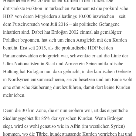
Heute leben etwa 20 Millionen Kurden in der Türkei. Die
drittstärkste Fraktion im türkischen Parlament ist die prokurdische
HDP, von deren Mitgliedern allerdings 10.000 inzwischen – seit
dem Putschversuch vom Juli 2016 – als politische Gefangene
inhaftiert sind. Dabei hat Erdoğan 2002 einmal als gemäßigter
Politiker begonnen, hat sich um einen Ausgleich mit den Kurden
bemüht. Erst seit 2015, als die prokurdische HDP bei den
Parlamentswahlen erfolgreich war, schwenkte er auf die Linie der
Ultra-Nationalisten in Staat und Armee ein.Seine antikurdische
Haltung hat Erdoğan nun dazu gebracht, in die kurdischen Gebiete
in Nordsyrien einzumarschieren, sie zu besetzen und am Ende wohl
eine ethnische Säuberung durchzuführen, damit dort keine Kurden
mehr leben.
Denn die 30-km-Zone, die er nun erobern will, ist das eigentliche
Siedlungsgebiet für 85% der syrischen Kurden. Wenn Erdoğan
siegt, wird es wohl genauso wie in Afrin (im westlichen Syrien)
kommen, wo die Türkei hunderttausende Kurden vertrieben hat und