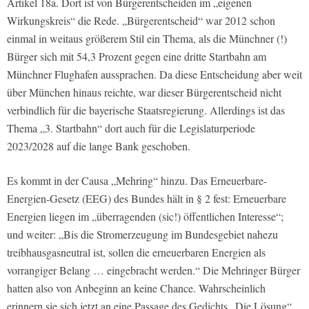
Artikel 18a. Dort ist von Bürgerentscheiden im „eigenen
Wirkungskreis“ die Rede. „Bürgerentscheid“ war 2012 schon
einmal in weitaus größerem Stil ein Thema, als die Münchner (!)
Bürger sich mit 54,3 Prozent gegen eine dritte Startbahn am
Münchner Flughafen aussprachen. Da diese Entscheidung aber weit
über München hinaus reichte, war dieser Bürgerentscheid nicht
verbindlich für die bayerische Staatsregierung. Allerdings ist das
Thema „3. Startbahn“ dort auch für die Legislaturperiode
2023/2028 auf die lange Bank geschoben.
Es kommt in der Causa „Mehring“ hinzu. Das Erneuerbare-
Energien-Gesetz (EEG) des Bundes hält in § 2 fest: Erneuerbare
Energien liegen im „überragenden (sic!) öffentlichen Interesse“;
und weiter: „Bis die Stromerzeugung im Bundesgebiet nahezu
treibhausgasneutral ist, sollen die erneuerbaren Energien als
vorrangiger Belang … eingebracht werden.“ Die Mehringer Bürger
hatten also von Anbeginn an keine Chance. Wahrscheinlich
erinnern sie sich jetzt an eine Passage des Gedichts „Die Lösung“