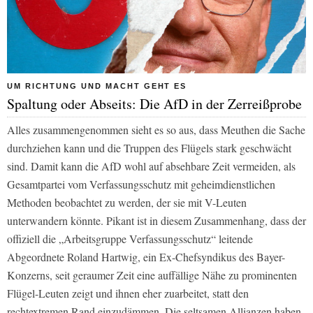
UM RICHTUNG UND MACHT GEHT ES
Spaltung oder Abseits: Die AfD in der Zerreißprobe
Alles zusammengenommen sieht es so aus, dass Meuthen die Sache
durchziehen kann und die Truppen des Flügels stark geschwächt
sind. Damit kann die AfD wohl auf absehbare Zeit vermeiden, als
Gesamtpartei vom Verfassungsschutz mit geheimdienstlichen
Methoden beobachtet zu werden, der sie mit V-Leuten
unterwandern könnte. Pikant ist in diesem Zusammenhang, dass der
offiziell die „Arbeitsgruppe Verfassungsschutz“ leitende
Abgeordnete Roland Hartwig, ein Ex-Chefsyndikus des Bayer-
Konzerns, seit geraumer Zeit eine auffällige Nähe zu prominenten
Flügel-Leuten zeigt und ihnen eher zuarbeitet, statt den
rechtextremen Rand einzudämmen. Die seltsamen Allianzen haben