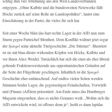
schlug ihm viel Ablehnung aus den West-Landesverbänden
entgegen. „Ohne Kalbitz und die bundesweiten Netzwerke fällt
Höcke zurück auf seine Rolle als Landespolitiker“, lautet eine
Einschätzung in der Partei, die vieles für sich hat.
Seit einer Woche bläst das hart rechte Lager in der AfD nun zum
Sturm gegen Parteichef Meuthen. Dem Konflikt widmet jetzt sogar
der
Spiegel
seine aktuelle Titelgeschichte „Die Stürmer“. Illustriert
ist sie mit blau-düster wirkenden Köpfen von Höcke, Kalbitz und
vor ihnen Alice Weidel. Tatsächlich hat sich die einst als eher liberal
geltende Fraktionsvorsitzende aus opportunistischen Gründen auf
die Seite der Flügelleute geschlagen. Inhaltlich ist die
Spiegel
-
Geschichte eher enttäuschend. Auf endlos vielen Seiten werden
Stimmen beider Lager, die gegenseitigen Feindschaften, Vorwürfe
und (Finanz-)Affären präsentiert. Am Ende muss das Hamburger
Magazin eingestehen, dass es nichts Genaues weiß. „Wohin sich die
AfD entwickeln wird, ist offener denn je“, heißt es dann lapidar.