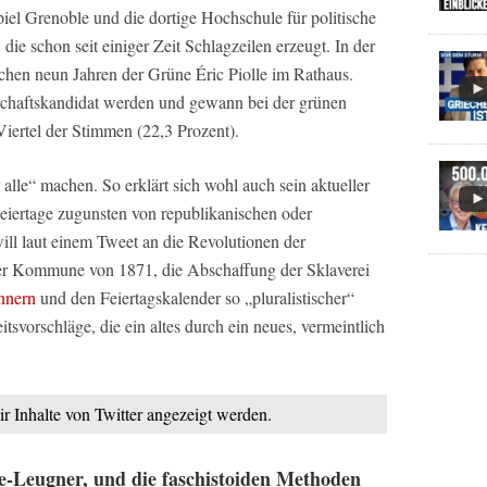
el Grenoble und die dortige Hochschule für politische
ie schon seit einiger Zeit Schlagzeilen erzeugt. In der
ischen neun Jahren der Grüne Éric Piolle im Rathaus.
ntschaftskandidat werden und gewann bei der grünen
Viertel der Stimmen (22,3 Prozent).
r alle“ machen. So erklärt sich wohl auch sein aktueller
Feiertage zugunsten von republikanischen oder
will laut einem Tweet an die Revolutionen der
iser Kommune von 1871, die Abschaffung der Sklaverei
nnern
und den Feiertagskalender so „pluralistischer“
itsvorschläge, die ein altes durch ein neues, vermeintlich
ir Inhalte von Twitter angezeigt werden.
e-Leugner, und die faschistoiden Methoden