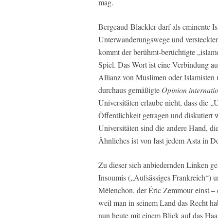
mag.
Bergeaud-Blackler darf als eminente Is
Unterwanderungswege und versteckten
kommt der berühmt-berüchtigte „islam
Spiel. Das Wort ist eine Verbindung au
Allianz von Muslimen oder Islamisten 
durchaus gemäßigte
Opinion internatio
Universitäten erlaube nicht, dass die 
Öffentlichkeit getragen und diskutiert
Universitäten sind die andere Hand, die
Ähnliches ist von fast jedem Asta in D
Zu dieser sich anbiedernden Linken geh
Insoumis („Aufsässiges Frankreich“) 
Mélenchon, der Éric Zemmour einst – es
weil man in seinem Land das Recht hab
nun heute mit einem Blick auf das Ha