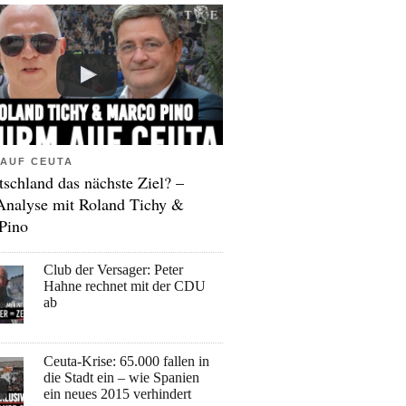
AUF CEUTA
tschland das nächste Ziel? –
Analyse mit Roland Tichy &
Pino
Club der Versager: Peter
Hahne rechnet mit der CDU
ab
Ceuta-Krise: 65.000 fallen in
die Stadt ein – wie Spanien
ein neues 2015 verhindert