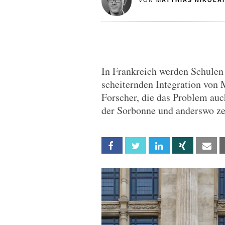
VON
MATTHIAS NIKOLAI
In Frankreich werden Schule
scheiternden Integration von 
Forscher, die das Problem auc
der Sorbonne und anderswo ze
Facebook
Twitter
Linkedin
Xing
Em