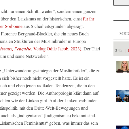
cht nur einen Schritt „weiter“, sondern einen ganzen
ber den Laizismus an der historischen, einst
für ihr
ser Sorbonne
aus Sicherheitsgründen abgesagt.
n Florence Bergeaud-Blackler, die ein neues Buch
MEI
ationalen Strukturen der Muslimbrüder in Europa
réseaux, l’enquête
, Verlag Odile Jacob, 2023).
Der Titel
24h
tum und seine Netzwerke“.
e „Unterwanderungsstrategie der Muslimbrüder“, die zu
ich bisher noch nicht vorgestellt hatte. Es ist ein
tuch und eben jenen radikalen Tendenzen, die in den
ener gezeigt werden. Die Anthropologin klärt dann auf,
chten wie der Linken gibt. Auf der Linken verbünden
itätspolitik, mit den Dritte-Welt-Bewegungen und
h auch als „indigénisme“ (Indigenismus) bekannt sind.
 „islamischen Feminismus“ geben, was immer das sein