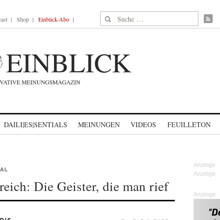
Suche nach:
ast
Shop
Einblick-Abo
DAILI|ES|SENTIALS
MEINUNGEN
VIDEOS
FEUILLETON
AAL
eich: Die Geister, die man rief
Anzeige