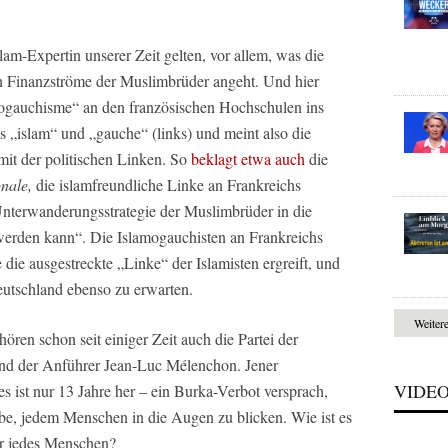
lam-Expertin unserer Zeit gelten, vor allem, was die
 Finanzströme der Muslimbrüder angeht. Und hier
ogauchisme“ an den französischen Hochschulen ins
s „islam“ und „gauche“ (links) und meint also die
mit der politischen Linken. So
beklagt etwa auch
die
nale,
die islamfreundliche Linke an Frankreichs
„Unterwanderungsstrategie der Muslimbrüder in die
 werden kann“. Die Islamogauchisten an Frankreichs
 die ausgestreckte „Linke“ der Islamisten ergreift, und
eutschland ebenso zu erwarten.
Weiter
ören schon seit einiger Zeit auch die Partei der
und der Anführer Jean-Luc Mélenchon. Jener
VIDE
 ist nur 13 Jahre her – ein Burka-Verbot versprach,
e, jedem Menschen in die Augen zu blicken. Wie ist es
ar jedes Menschen?