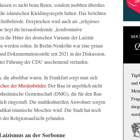
assen es nicht beim Beten, sondern mobben überdies
die islamischen Kleidungsregeln halten. Das berichten
chulbehörde. Dergleichen wird auch als „religiöses
 liegt die herausfordernde „konfrontative
n die Hüter der deutschen Variante der Laizität
WA
Q
ben werden sollen. In Berlin-Neukölln war eine genau
 Dokumentationsstelle seit 2021 in der Diskussion,
unter Führung der CDU anscheinend verlaufen.
Tägl
, die absehbar waren. In Frankfurt sorgt man sich
und 
chee der Muslimbrüder.
Der Bau ist angeblich nicht
Mein
 Muslimische Gemeinschaft (DMG), die für den Bau
Frage
lich eingestuft. Die multikulturellen Anwohner sorgen
darg
radikal-islamische Moschee wird. Die Stadt hat noch
werd
n der Religionsaufsicht gefunden.
Laizismus an der Sorbonne