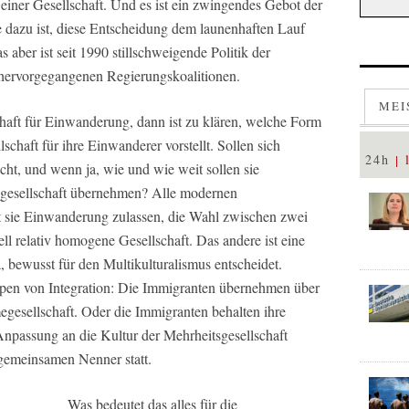
 einer Gesellschaft. Und es ist ein zwingendes Gebot der
ve dazu ist, diese Entscheidung dem launenhaften Lauf
 aber ist seit 1990 stillschweigende Politik der
 hervorgegangenen Regierungskoalitionen.
MEI
chaft für Einwanderung, dann ist zu klären, welche Form
schaft für ihre Einwanderer vorstellt. Sollen sich
24h
cht, und wenn ja, wie und wie weit sollen sie
esellschaft übernehmen? Alle modernen
t sie Einwanderung zulassen, die Wahl zwischen zwei
ll relativ homogene Gesellschaft. Das andere ist eine
, bewusst für den Multikulturalismus entscheidet.
ypen von Integration: Die Immigranten übernehmen über
egesellschaft. Oder die Immigranten behalten ihre
 Anpassung an die Kultur der Mehrheitsgesellschaft
 gemeinsamen Nenner statt.
Was bedeutet das alles für die