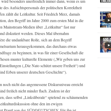
d wird besonders unerfreulich immer dann, wenn es um
te des Aufsichtspersonals der politischen Korrektheit
en zählt die Leitkultur. Seit Friedrich Merz, damals
on, den Begriff im Jahre 2000 zum ersten Mal in die
en Mainstream-Medien über „Leitkultur“ fast nur
nd diskutiert werden. Dieses Mal übernahm
re die undankbare Rolle, sich an dem Begriff
ammelsurium herausgekommen, das durchaus etwas
ndfrage zu beginnen, in was für einer Gesellschaft die
hesen munter kulturelle Elemente („Wir geben uns zur
Einstellungen („Die Nato schützt unsere Freiheit“) und
sind Erben unserer deutschen Geschichte“).
n noch nicht das angemessene Diskursniveau erreicht
nd freilich nicht minder flach. Zudem ist der
den, dass selbst „Linksliberale“ spielend zu schäumenden
eitkulturdiskussion ohne den im ewigen
t Prantl von der
SÜDDEUTSCHEN
. Für ihn ist