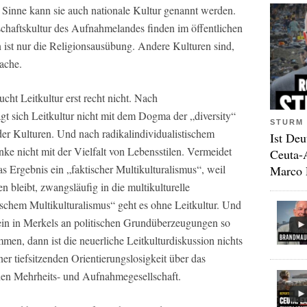
m Sinne kann sie auch nationale Kultur genannt werden.
chaftskultur des Aufnahmelandes finden im öffentlichen
ist nur die Religionsausübung. Andere Kulturen sind,
ache.
cht Leitkultur erst recht nicht. Nach
ägt sich Leitkultur nicht mit dem Dogma der „diversity“
STURM 
der Kulturen. Und nach radikalindividualistischem
Ist Deu
nke nicht mit der Vielfalt von Lebensstilen. Vermeidet
Ceuta-
s Ergebnis ein „faktischer Multikulturalismus“, weil
Marco 
n bleibt, zwangsläufig in die multikulturelle
schem Multikulturalismus“ geht es ohne Leitkultur. Und
ein in Merkels an politischen Grundüberzeugungen so
en, dann ist die neuerliche Leitkulturdiskussion nichts
er tiefsitzenden Orientierungslosigkeit über das
chen Mehrheits- und Aufnahmegesellschaft.