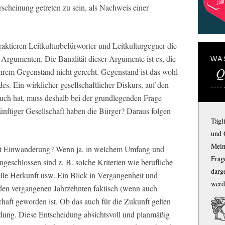
Erscheinung getreten zu sein, als Nachweis einer
traktieren Leitkulturbefürworter und Leitkulturgegner die
 Argumenten. Die Banalität dieser Argumente ist es, die
WA
Q
ihrem Gegenstand nicht gerecht. Gegenstand ist das wohl
s. Ein wirklicher gesellschaftlicher Diskurs, auf den
uch hat, muss deshalb bei der grundlegenden Frage
nftiger Gesellschaft haben die Bürger? Daraus folgen
Tägl
und 
Mein
aupt Einwanderung? Wenn ja, in welchem Umfang und
Frage
geschlossen sind z. B. solche Kriterien wie berufliche
darg
elle Herkunft usw. Ein Blick in Vergangenheit und
werd
 den vergangenen Jahrzehnten faktisch (wenn auch
haft geworden ist. Ob das auch für die Zukunft gelten
heidung. Diese Entscheidung absichtsvoll und planmäßig