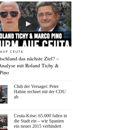
AUF CEUTA
tschland das nächste Ziel? –
Analyse mit Roland Tichy &
Pino
Club der Versager: Peter
Hahne rechnet mit der CDU
ab
Ceuta-Krise: 65.000 fallen in
die Stadt ein – wie Spanien
ein neues 2015 verhindert