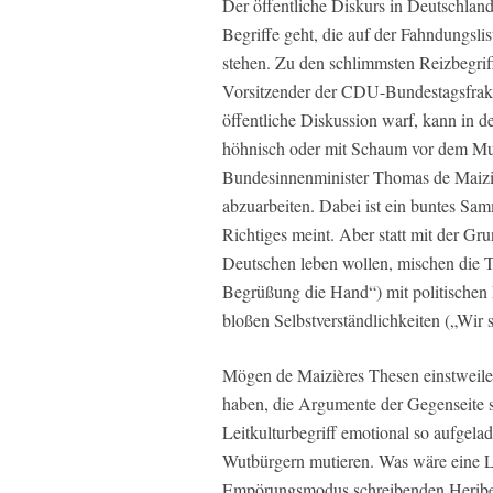
Der öffentliche Diskurs in Deutschlan
Begriffe geht, die auf der Fahndungslis
stehen. Zu den schlimmsten Reizbegriff
Vorsitzender der CDU-Bundestagsfrakti
öffentliche Diskussion warf, kann in d
höhnisch oder mit Schaum vor dem Mu
Bundesinnenminister Thomas de Maiziè
abzuarbeiten. Dabei ist ein buntes S
Richtiges meint. Aber statt mit der Gru
Deutschen leben wollen, mischen die T
Begrüßung die Hand“) mit politischen 
bloßen Selbstverständlichkeiten („Wir 
Mögen de Maizières Thesen einstweile
haben, die Argumente der Gegenseite si
Leitkulturbegriff emotional so aufgela
Wutbürgern mutieren. Was wäre eine L
Empörungsmodus schreibenden Heriber