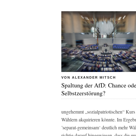
VON ALEXANDER MITSCH
Spaltung der AfD: Chance od
Selbstzerstörung?
ungehemmt „sozialpatriotischen“ Kurs 
Wählern akquirieren könnte. Im Erge
’separat-gemeinsam‘ deutlich mehr Wähl
richtig darauf hingewiesen, dass die eu