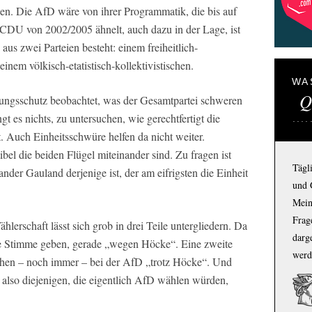
en. Die AfD wäre von ihrer Programmatik, die bis auf
DU von 2002/2005 ähnelt, auch dazu in der Lage, ist
 aus zwei Parteien besteht: einem freiheitlich-
inem völkisch-etatistisch-kollektivistischen.
WA
Q
sungsschutz beobachtet, was der Gesamtpartei schweren
gt es nichts, zu untersuchen, wie gerechtfertigt die
. Auch Einheitsschwüre helfen da nicht weiter.
ibel die beiden Flügel miteinander sind. Zu fragen ist
Tägl
er Gauland derjenige ist, der am eifrigsten die Einheit
und 
Mein
Frage
lerschaft lässt sich grob in drei Teile untergliedern. Da
darg
ihre Stimme geben, gerade „wegen Höcke“. Eine zweite
werd
hen – noch immer – bei der AfD „trotz Höcke“. Und
, also diejenigen, die eigentlich AfD wählen würden,