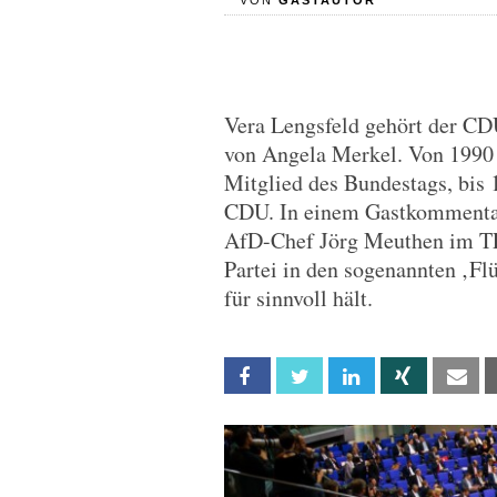
VON
GASTAUTOR
Vera Lengsfeld gehört der CDU
von Angela Merkel. Von 1990 
Mitglied des Bundestags, bis 
CDU. In einem Gastkommentar 
AfD-Chef Jörg Meuthen im TE
Partei in den sogenannten ‚Flü
für sinnvoll hält.
Facebook
Twitter
Linkedin
Xing
Em