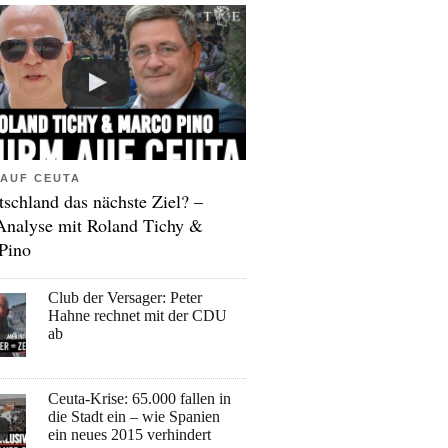
AUF CEUTA
tschland das nächste Ziel? –
Analyse mit Roland Tichy &
Pino
Club der Versager: Peter
Hahne rechnet mit der CDU
ab
Ceuta-Krise: 65.000 fallen in
die Stadt ein – wie Spanien
ein neues 2015 verhindert