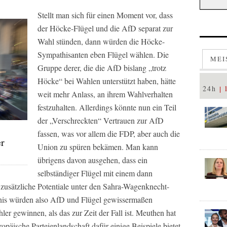
Stellt man sich für einen Moment vor, dass
der Höcke-Flügel und die AfD separat zur
Wahl stünden, dann würden die Höcke-
Sympathisanten eben Flügel wählen. Die
MEI
Gruppe derer, die die AfD bislang „trotz
Höcke“ bei Wahlen unterstützt haben, hätte
24h
weit mehr Anlass, an ihrem Wahlverhalten
festzuhalten. Allerdings könnte nun ein Teil
der „Verschreckten“ Vertrauen zur AfD
fassen, was vor allem die FDP, aber auch die
er
Union zu spüren bekämen. Man kann
übrigens davon ausgehen, dass ein
selbständiger Flügel mit einem dann
zusätzliche Potentiale unter den Sahra-Wagenknecht-
bnis würden also AfD und Flügel gewissermaßen
er gewinnen, als das zur Zeit der Fall ist. Meuthen hat
ropäische Parteienlandschaft dafür einige Beispiele bietet