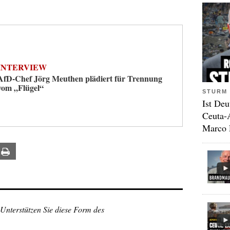
INTERVIEW
AfD-Chef Jörg Meuthen plädiert für Trennung
vom „Flügel“
STURM 
Ist Deu
Ceuta-
Marco 
ail
Print
 Unterstützen Sie diese Form des