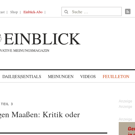
Suche nach:
ast
Shop
Einblick-Abo
DAILI|ES|SENTIALS
MEINUNGEN
VIDEOS
FEUILLETON
EIL 3
gen Maaßen: Kritik oder
Anzeige