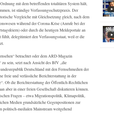
Ordnung mit dem betreffenden totalitären System hält,
mmen, ist ständige Verfassungsschutzpraxis. Der
etorische Vergleiche mit Gleichsetzung gleich, nach dem
ionswesen während der Corona-Krise (Anrufe bei der
stagsfeiern) oder durch die heutigen Meldeportale an
ühlt, delegitimiert den Verfassungsstaat, weil er die
zt.
ernsehen“ betrachtet oder dem ARD-Magazin
 zu sein, setzt nach Ansicht des BfV „die
Bundesrepublik Deutschland mit den Fernsehmedien der
 freie und verlässliche Berichterstattung in der
. Ob die Berichterstattung der Öffentlich-Rechtlichen
an aber in einer freien Gesellschaft diskutieren können.
tischen Fragen – etwa Migrationspolitik, Klimapolitik,
tlichen Medien grundsätzliche Gegenpositionen zur
m politisch-medialen Mainstream weitgehend