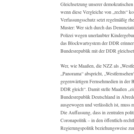
Gleichsetzung unserer demokratischen 
wenn diese Vergleiche von „rechts“ ko
Verfassungsschutz setzt regelmäßig rh
Muster: Wer sich durch das Denunziat
Polizei wegen unerlaubter Kindergeburt
das Blockwartsystem der DDR erinnert f
Bundesrepublik mit der DDR gleichset
Wer, wie Maaßen, die NZZ als „Westf
„Panorama“ abspricht, „Westfernsehen“
gegenwärtigen Fernsehmedien in der 
DDR gleich“. Damit stelle Maaßen „eine
Bundesrepublik Deutschland in Abrede“
ausgewogen und verlässlich ist, muss m
Die Auffassung, dass in zentralen poli
Coronapolitik – in den öffentlich-rech
Regierungspolitik beziehungsweise zu