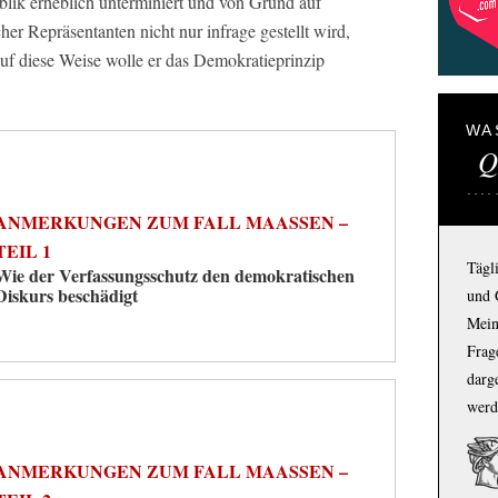
lik erheblich unterminiert und von Grund auf
icher Repräsentanten nicht nur infrage gestellt wird,
Auf diese Weise wolle er das Demokratieprinzip
WA
Q
ANMERKUNGEN ZUM FALL MAASSEN – T
EIL 1
Tägl
Wie der Verfassungsschutz den demokratischen
Diskurs beschädigt
und 
Mein
Frage
darg
werd
ANMERKUNGEN ZUM FALL MAASSEN – T