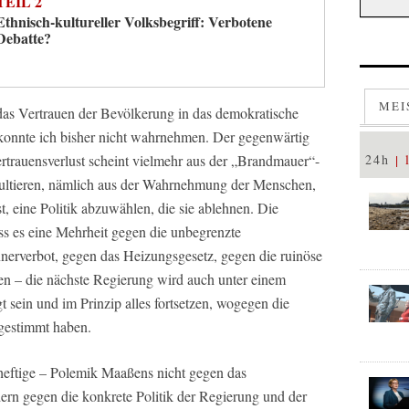
EIL 2
Ethnisch-kultureller Volksbegriff: Verbotene
Debatte?
MEI
s Vertrauen der Bevölkerung in das demokratische
 konnte ich bisher nicht wahrnehmen. Der gegenwärtig
24h
rauensverlust scheint vielmehr aus der „Brandmauer“-
resultieren, nämlich aus der Wahrnehmung der Menschen,
st, eine Politik abzuwählen, die sie ablehnen. Die
s es eine Mehrheit gegen die unbegrenzte
nerverbot, gegen das Heizungsgesetz, gegen die ruinöse
len – die nächste Regierung wird auch unter einem
 sein und im Prinzip alles fortsetzen, wogegen die
gestimmt haben.
 heftige – Polemik Maaßens nicht gegen das
rn gegen die konkrete Politik der Regierung und der