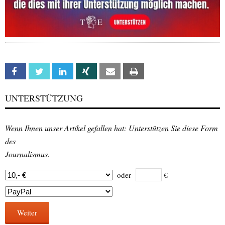
Facebook
Twitter
Linkedin
Xing
Email
Print
UNTERSTÜTZUNG
Wenn Ihnen unser Artikel gefallen hat: Unterstützen Sie diese Form
des
Journalismus.
oder
€
Weiter