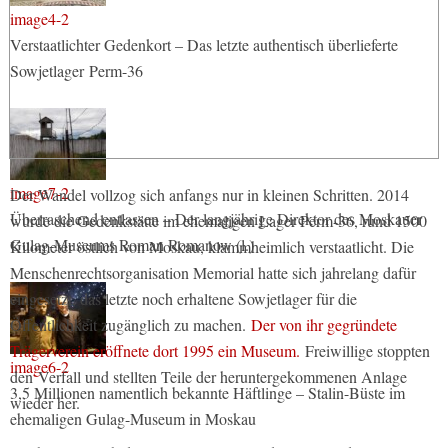
image4-2
Verstaatlichter Gedenkort – Das letzte authentisch überlieferte
Sowjetlager Perm-36
image7-2
Der Wandel vollzog sich anfangs nur in kleinen Schritten. 2014
Überraschend entlassen – Der langjährige Direktor des Moskauer
wurde die Gedenkstätte im ehemaligen Lager Perm-36, rund 1500
Gulag-Museums Roman Romanow (l.)
Kilometer östlich von Moskau, klammheimlich verstaatlicht. Die
Menschenrechtsorganisation Memorial hatte sich jahrelang dafür
eingesetzt, das letzte noch erhaltene Sowjetlager für die
Öffentlichkeit zugänglich zu machen.
Der von ihr gegründete
Trägerverein eröffnete dort 1995 ein Museum.
Freiwillige stoppten
image6-2
den Verfall und stellten Teile der heruntergekommenen Anlage
3,5 Millionen namentlich bekannte Häftlinge – Stalin-Büste im
wieder her.
ehemaligen Gulag-Museum in Moskau