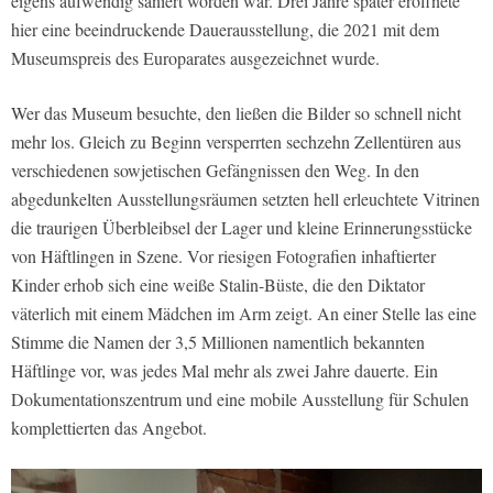
eigens aufwendig saniert worden war. Drei Jahre später eröffnete
hier eine beeindruckende Dauerausstellung, die 2021 mit dem
Museumspreis des Europarates ausgezeichnet wurde.
Wer das Museum besuchte, den ließen die Bilder so schnell nicht
mehr los. Gleich zu Beginn versperrten sechzehn Zellentüren aus
verschiedenen sowjetischen Gefängnissen den Weg. In den
abgedunkelten Ausstellungsräumen setzten hell erleuchtete Vitrinen
die traurigen Überbleibsel der Lager und kleine Erinnerungsstücke
von Häftlingen in Szene. Vor riesigen Fotografien inhaftierter
Kinder erhob sich eine weiße Stalin-Büste, die den Diktator
väterlich mit einem Mädchen im Arm zeigt. An einer Stelle las eine
Stimme die Namen der 3,5 Millionen namentlich bekannten
Häftlinge vor, was jedes Mal mehr als zwei Jahre dauerte. Ein
Dokumentationszentrum und eine mobile Ausstellung für Schulen
komplettierten das Angebot.