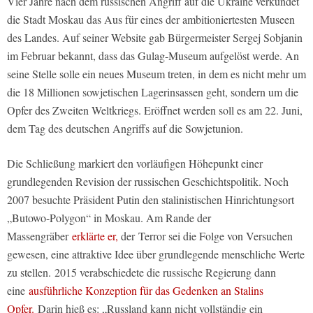
Vier Jahre nach dem russischen Angriff auf die Ukraine verkündet
die Stadt Moskau das Aus für eines der ambitioniertesten Museen
des Landes. Auf seiner Website gab Bürgermeister Sergej Sobjanin
im Februar bekannt, dass das Gulag-Museum aufgelöst werde. An
seine Stelle solle ein neues Museum treten, in dem es nicht mehr um
die 18 Millionen sowjetischen Lagerinsassen geht, sondern um die
Opfer des Zweiten Weltkriegs. Eröffnet werden soll es am 22. Juni,
dem Tag des deutschen Angriffs auf die Sowjetunion.
Die Schließung markiert den vorläufigen Höhepunkt einer
grundlegenden Revision der russischen Geschichtspolitik. Noch
2007 besuchte Präsident Putin den stalinistischen Hinrichtungsort
„Butowo-Polygon“ in Moskau. Am Rande der
Massengräber
erklärte er,
der Terror sei die Folge von Versuchen
gewesen, eine attraktive Idee über grundlegende menschliche Werte
zu stellen. 2015 verabschiedete die russische Regierung dann
eine
ausführliche Konzeption für das Gedenken an Stalins
Opfer.
Darin hieß es: „Russland kann nicht vollständig ein