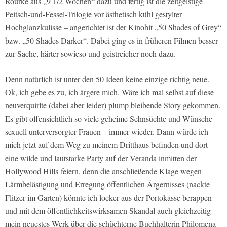
Rourke aus „9 1/2 Wochen“ dazu und fertig ist die zeitgeistige
Peitsch-und-Fessel-Trilogie vor ästhetisch kühl gestylter
Hochglanzkulisse – angerichtet ist der Kinohit „50 Shades of Grey“
bzw. „50 Shades Darker“. Dabei ging es in früheren Filmen besser
zur Sache, härter sowieso und geistreicher noch dazu.
Denn natürlich ist unter den 50 Ideen keine einzige richtig neue.
Ok, ich gebe es zu, ich ärgere mich. Wäre ich mal selbst auf diese
neuverquirlte (dabei aber leider) plump bleibende Story gekommen.
Es gibt offensichtlich so viele geheime Sehnsüchte und Wünsche
sexuell unterversorgter Frauen – immer wieder. Dann würde ich
mich jetzt auf dem Weg zu meinem Dritthaus befinden und dort
eine wilde und lautstarke Party auf der Veranda inmitten der
Hollywood Hills feiern, denn die anschließende Klage wegen
Lärmbelästigung und Erregung öffentlichen Ärgernisses (nackte
Flitzer im Garten) könnte ich locker aus der Portokasse berappen –
und mit dem öffentlichkeitswirksamen Skandal auch gleichzeitig
mein neuestes Werk über die schüchterne Buchhalterin Philomena