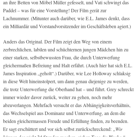
an ihre Betten von Möbel Müller gefesselt, und Vati schwingt das
Paddel – was für eine Vorstellung! Der Film gerät zur
Lachnummer. (Mitunter auch darüber, wie E.L. James denkt, dass
ein Milliardär und Vorstandvorsitzender im Geschäftsleben agiert.)
Anders das Original. Der Film zeigt den Weg von einem
zerbrechlichen, labilen und schüchternen jungen Mädchen hin zu
einer starken, selbstbewussten Frau, die durch Unterwerfung
gleichermaßen Befreiung und Halt erfährt. (Auch hier hat sich E.L.
James Inspiration „geholt“.) Darüber, wie Lee Holloway schlaksig
in diese Welt hineinstolpert, um dann genau diejenige zu werden,
die trotz Unterwerfung die Oberhand hat – und führt. Grey schreckt
immer wieder davor zurück, weiter zu gehen, noch mehr
abzuverlangen. Mehrfach versucht er das Abhängigkeitsverhältnis,
das Wechselspiel aus Dominanz und Unterwerfung, an dem die
beiden gleichermassen Freude und Erfüllung finden, zu beenden.
Er sagt erschüttert und vor sich selbst zurückschreckend:
„Wir
können das nicht 24 Stunden machen, sieben Tage die Woche.“