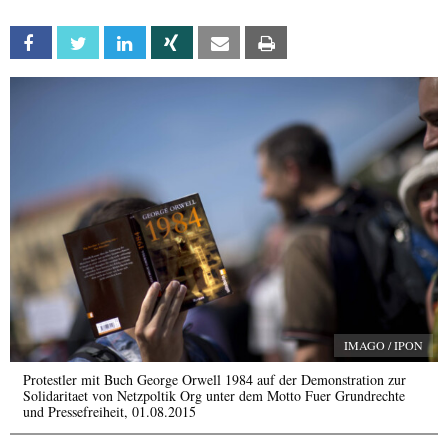
Facebook
Twitter
Linkedin
Xing
Email
Print
IMAGO / IPON
Protestler mit Buch George Orwell 1984 auf der Demonstration zur
Solidaritaet von Netzpoltik Org unter dem Motto Fuer Grundrechte
und Pressefreiheit, 01.08.2015