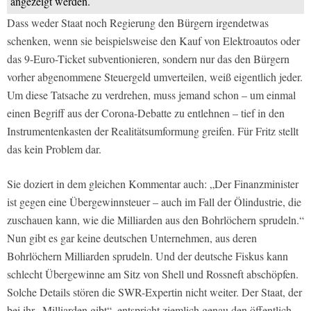
angezeigt werden.
Dass weder Staat noch Regierung den Bürgern irgendetwas
schenken, wenn sie beispielsweise den Kauf von Elektroautos oder
das 9-Euro-Ticket subventionieren, sondern nur das den Bürgern
vorher abgenommene Steuergeld umverteilen, weiß eigentlich jeder.
Um diese Tatsache zu verdrehen, muss jemand schon – um einmal
einen Begriff aus der Corona-Debatte zu entlehnen – tief in den
Instrumentenkasten der Realitätsumformung greifen. Für Fritz stellt
das kein Problem dar.
Sie doziert in dem gleichen Kommentar auch: „Der Finanzminister
ist gegen eine Übergewinnsteuer – auch im Fall der Ölindustrie, die
zuschauen kann, wie die Milliarden aus den Bohrlöchern sprudeln.“
Nun gibt es gar keine deutschen Unternehmen, aus deren
Bohrlöchern Milliarden sprudeln. Und der deutsche Fiskus kann
schlecht Übergewinne am Sitz von Shell und Rossneft abschöpfen.
Solche Details stören die SWR-Expertin nicht weiter. Der Staat, der
bei ihr „Milliarden gibt“, entspricht ziemlich genau den öffentlich-