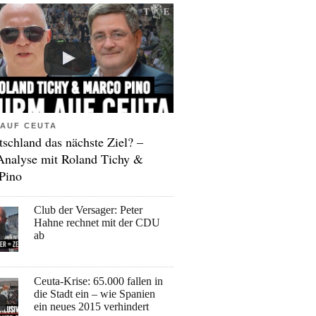
AUF CEUTA
tschland das nächste Ziel? –
Analyse mit Roland Tichy &
Pino
Club der Versager: Peter
Hahne rechnet mit der CDU
ab
Ceuta-Krise: 65.000 fallen in
die Stadt ein – wie Spanien
ein neues 2015 verhindert