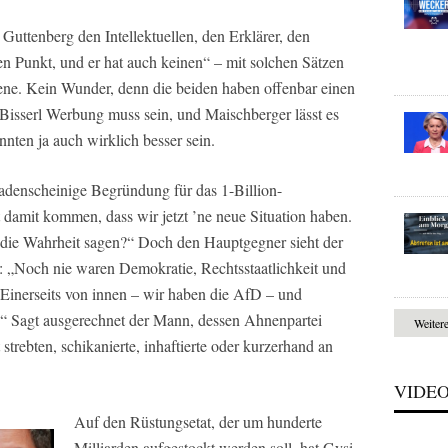
uttenberg den Intellektuellen, den Erklärer, den
en Punkt, und er hat auch keinen“ – mit solchen Sätzen
zene. Kein Wunder, denn die beiden haben offenbar einen
Bisserl Werbung muss sein, und Maischberger lässt es
nten ja auch wirklich besser sein.
 fadenscheinige Begründung für das 1-Billion-
 damit kommen, dass wir jetzt ’ne neue Situation haben.
die Wahrheit sagen?“ Doch den Hauptgegner sieht der
: „Noch nie waren Demokratie, Rechtsstaatlichkeit und
 Einerseits von innen – wir haben die AfD – und
.“ Sagt ausgerechnet der Mann, dessen Ahnenpartei
Weiter
trebten, schikanierte, inhaftierte oder kurzerhand an
VIDE
Auf den Rüstungsetat, der um hunderte
Milliarden aufgestockt werden soll, hat Gysi