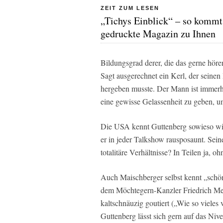
ZEIT ZUM LESEN
„Tichys Einblick“ – so kommt
gedruckte Magazin zu Ihnen
Bildungsgrad derer, die das gerne höre
Sagt ausgerechnet ein Kerl, der seine
hergeben musste. Der Mann ist immerh
eine gewisse Gelassenheit zu geben, u
Die USA kennt Guttenberg sowieso wie 
er in jeder Talkshow rausposaunt. Seine
totalitäre Verhältnisse? In Teilen ja, o
Auch Maischberger selbst kennt „sch
dem Möchtegern-Kanzler Friedrich Me
kaltschnäuzig goutiert („Wie so vieles 
Guttenberg lässt sich gern auf das Nive