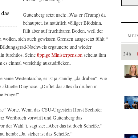
 das
Guttenberg setzt nach: „Was er (Trump) da
behauptet, ist natürlich völliger Blödsinn,
fällt aber auf fruchtbaren Boden, weil der
MEI
n wollen, sich auch gewissen Grenzen ausgesetzt fühlt.“
n Bildungsgrad-Nachweis ergaunerte und wieder
24h
in furchtlos. Seine
üppige Ministerpension
scheint ihm
m es einmal vorsichtig auszudrücken.
seine Westentasche, er ist ja ständig „da drüben“, wie
 aktuelle Diagnose: „Driftet das alles da drüben in
hne Frage!“
öne“ Worte. Wenn das CSU-Urgestein Horst Seehofer
rz Wortbruch vorwirft und Guttenberg das
vor der Wahl“), sagt sie: „Aber das ist doch Scheiße.“
au herab: „Ja, sicher ist das Scheiße.“