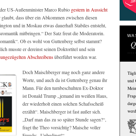
 der US-Außenminister Marco Rubio
gestern in Aussicht
er glaubt, dass über ein Abkommen zwischen diesen
ngton und in Moskau etwas dauerhaft Stabiles entsteht,
omantik mitbringen.“ Der Satz freut die Moderatorin.
WA
omantik“. Ob es wohl von Guttenberg selbst stammt?
Q
lich musste er dereinst seinen Doktortitel und sein
s
ungezügelten Abschreibens
überführt worden war.
Doch Maischberger mag noch ganz andere
Tägl
Worte, und auch da ist Guttenberg genau ihr
und 
Mann. Für den turnbeschuhten Ex-Doktor
Mein
ist Donald Trump „jemand im weißen Haus,
Frage
darg
der wiederholt einen solchen Schafsscheiß
werd
erzählt“. Maischberger ist fast außer sich.
„Darf man das zu so später Stunde sagen?“,
fragt the Theo vorsichtig? Maische voller
Freude: „Unbedingt!“