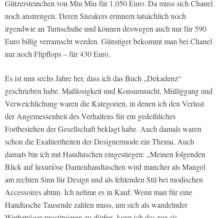
Glitzersteinchen von Miu Miu für 1.050 Euro. Da muss sich Chanel
noch anstrengen. Deren Sneakers erinnern tatsächlich noch
irgendwie an Turnschuhe und können deswegen auch nur für 590
Euro billig verramscht werden. Günstiger bekommt man bei Chanel
nur noch Flipflops – für 430 Euro.
Es ist nun sechs Jahre her, dass ich das Buch „Dekadenz“
geschrieben habe. Maßlosigkeit und Konsumsucht, Müßiggang und
Verweichlichung waren die Kategorien, in denen ich den Verlust
der Angemessenheit des Verhaltens für ein gedeihliches
Fortbestehen der Gesellschaft beklagt habe. Auch damals waren
schon die Exaltiertheiten der Designermode ein Thema. Auch
damals bin ich mit Handtaschen eingestiegen: „Meinen folgenden
Blick auf luxuriöse Damenhandtaschen wird mancher als Mangel
am rechten Sinn für Design und als fehlenden Stil bei modischen
Accessoires abtun. Ich nehme es in Kauf: Wenn man für eine
Handtasche Tausende zahlen muss, um sich als wandelnder
Werbeträger prostituieren zu dürfen, kann ich das nur als