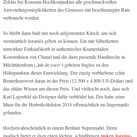
Zyklus bei Konsum-Hochkonjunktur alle geschmackvollen
Anwendungsmöglichkeiten des Genusses mit beschleunigter Rate
verbraucht werden.
So bleibt dann bald nur noch aufgemotzter Kitsch, um sich
vermeintlich luxuriös geben zu können. Ein mit Silberketten
umwirkter Einkaufskorb in authentischer Kramerladen-
Konstruktion von Chanel und die dazu passende Handtasche in
Milchtütenform („lait de coco“) gehören fraglos zu den
Höhepunkten dieser Entwicklung. Der einzig verbliebene echte
Bemerkenswert daran ist der Preis (12.500 + 4.800 US-Dollar) und
das elitäre Wissen um diesen Preis. Und vielleicht noch, dass sich
Karl Lagerfeld als Designer dafür verblödet hat. Der hatte seine
Muse für die Herbstkollektion 2014 offensichtlich im Supermarkt
gefunden.
Höchstwahrscheinlich in einem Berliner Supermarkt. Denn
modisch bietet er dazu einen löchrig, schlabbrigen
pinken Jogging-