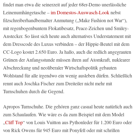
findet man etwa die seinerzeit auf jeder 68er-Demo unerlässliche
Leinenumhängetasche –
im Domestos-Auswasch-Look
nebst
filzschreiberhandbemalter Anmutung („Make Fashion not War“),
mit regenbogenbuntem Flokatibesatz, Peace-Zeichen und Smiley-
Anstecker. So lässt sich heute auch alternatives Understatement mit
dem Dresscode des Luxus verbinden – der Hippie-Beutel mit dem
CC-Logo kostet 2.650 Euro. Ja hallo, auch die redlich angegrauten
Grünen der Anfangsstunde müssen ihren auf Atomkraft, nuklearer
Abschreckung und neoliberaler Wirtschaftspolitik gebauten
Wohlstand für alle irgendwo ein wenig ausleben dürfen. Schließlich
rennt auch Joschka Fischer zum Dreiteiler nicht mehr mit
Turnschuhen durch die Gegend.
Apropos Turnschuhe. Die gehören ganz casual heute natürlich auch
zum Schaulaufen. Wie wäre es da zum Beispiel mit dem Model
„
Cliff Top
“ von Louis Vuitton aus Pythonleder für 1.200 Euro oder
von Rick Owens für 945 Euro mit Ponyfell oder mit schrillen