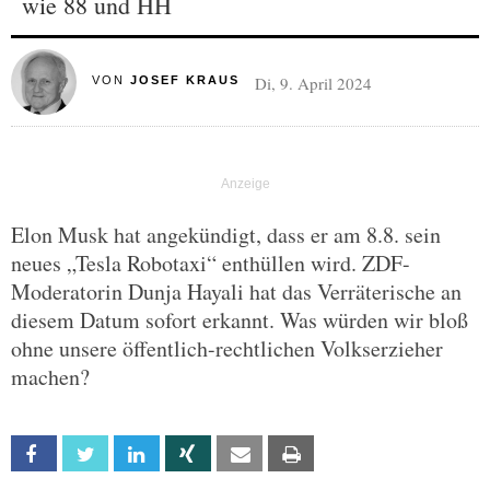
wie 88 und HH
Di, 9. April 2024
VON
JOSEF KRAUS
Elon Musk hat angekündigt, dass er am 8.8. sein
neues „Tesla Robotaxi“ enthüllen wird. ZDF-
Moderatorin Dunja Hayali hat das Verräterische an
diesem Datum sofort erkannt. Was würden wir bloß
ohne unsere öffentlich-rechtlichen Volkserzieher
machen?
Facebook
Twitter
Linkedin
Xing
Email
Print