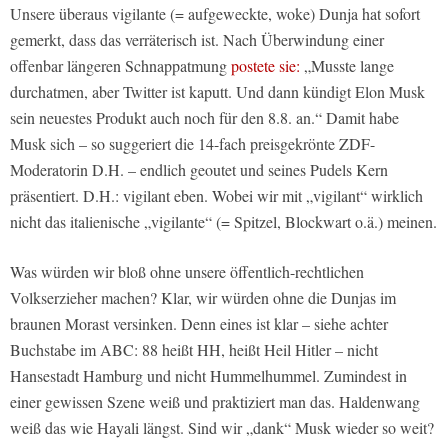
Unsere überaus vigilante (= aufgeweckte, woke) Dunja hat sofort
gemerkt, dass das verräterisch ist. Nach Überwindung einer
offenbar längeren Schnappatmung
postete sie:
„Musste lange
durchatmen, aber Twitter ist kaputt. Und dann kündigt Elon Musk
sein neuestes Produkt auch noch für den 8.8. an.“ Damit habe
Musk sich – so suggeriert die 14-fach preisgekrönte ZDF-
Moderatorin D.H. – endlich geoutet und seines Pudels Kern
präsentiert. D.H.: vigilant eben. Wobei wir mit „vigilant“ wirklich
nicht das italienische „vigilante“ (= Spitzel, Blockwart o.ä.) meinen.
Was würden wir bloß ohne unsere öffentlich-rechtlichen
Volkserzieher machen? Klar, wir würden ohne die Dunjas im
braunen Morast versinken. Denn eines ist klar – siehe achter
Buchstabe im ABC: 88 heißt HH, heißt Heil Hitler – nicht
Hansestadt Hamburg und nicht Hummelhummel. Zumindest in
einer gewissen Szene weiß und praktiziert man das. Haldenwang
weiß das wie Hayali längst. Sind wir „dank“ Musk wieder so weit?