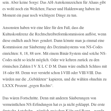
sein. Aber keine Sorge: Das AH-Autokennzeichen für Ahaus gibt
es wohl noch ein Weilchen; Faeser und Haldenwang haben im
Moment ein paar noch wichtigere Dinge zu tun.
Ansonsten haben wir eine Idee für den Fall, dass die
Kultuskonferenz die Rechtschreibreformkommission auflöst, wenn
diese endlich auch brav gendert. Dann könnte man ja einmal eine
Kommission zur Säuberung des Dezimalsystems von NS-Codes
einrichten: 8, 18, 88 usw. Mit einem Binär-System sind solche NS-
Codes nicht so leicht möglich. Oder wir kehren zurück zu den
römischen Zahlen I V X L C D M. Dann wäre endlich Schluss mit
18 oder 88. Denn wer versteht schon I-VIII oder VIII-VIII. Das
würden nur die „Gebildeten“ kapieren, und die wählen ohnehin zu
LXXX Prozent „gegen Rechts“.
Das wären Fortschritte. Denn mit anderen Säuberungen von
vermeintlichen NS-Erfindungen hat es ja nicht geklappt. Die erste
deutsche Autobahn – nämlich zwischen Köln und Bonn – wurde