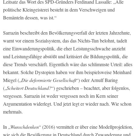
Leitsatz das Wort des SPD-Gründers Ferdinand Lassalle: „Alle
politische Kleingeisterei besteht in dem Verschweigen und
Bemänteln dessen, was ist.“
Sarrazin beschreibt den Bevölkerungsverfall der letzten Jahrzehnte,
warnt vor einem Sozialsystem, das das Nichts-Tun belohnt, tadelt
eine Einwanderungspolitik, die eher Leistungsschwache anzieht
und Leistungsfähige abstößt und kritisiert die Bildungspolitik, die
diese Trends verschärft. Eigentlich wäre das schlimmste Urteil: alles
bekannt. Solche Dystopien haben vor ihm beispielsweise Meinhard
Miegel („
Die deformierte Gesellschaft
“) oder Arnulf Baring
(„
Scheitert Deutschland?
“) geschrieben – beachtet, aber folgenlos,
vergessen. Sarrazin ist weder vergessen noch im Kern seiner
Argumentation widerlegt. Und jetzt legt er wieder nach. Wie schon
mehrmals.
In „
Wunschdenken
“ (2016) vermittelt er über eine Modellprojektion,
wie sich die Bevölkerung in Deutschland durch Zuwanderung und