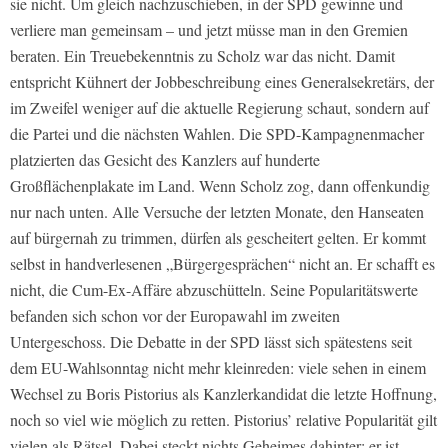
sie nicht. Um gleich nachzuschieben, in der SPD gewinne und
verliere man gemeinsam – und jetzt müsse man in den Gremien
beraten. Ein Treuebekenntnis zu Scholz war das nicht. Damit
entspricht Kühnert der Jobbeschreibung eines Generalsekretärs, der
im Zweifel weniger auf die aktuelle Regierung schaut, sondern auf
die Partei und die nächsten Wahlen. Die SPD-Kampagnenmacher
platzierten das Gesicht des Kanzlers auf hunderte
Großflächenplakate im Land. Wenn Scholz zog, dann offenkundig
nur nach unten. Alle Versuche der letzten Monate, den Hanseaten
auf bürgernah zu trimmen, dürfen als gescheitert gelten. Er kommt
selbst in handverlesenen „Bürgergesprächen“ nicht an. Er schafft es
nicht, die Cum-Ex-Affäre abzuschütteln. Seine Popularitätswerte
befanden sich schon vor der Europawahl im zweiten
Untergeschoss. Die Debatte in der SPD lässt sich spätestens seit
dem EU-Wahlsonntag nicht mehr kleinreden: viele sehen in einem
Wechsel zu Boris Pistorius als Kanzlerkandidat die letzte Hoffnung,
noch so viel wie möglich zu retten. Pistorius’ relative Popularität gilt
vielen als Rätsel. Dabei steckt nichts Geheimes dahinter: er ist