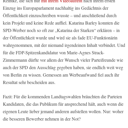
Reintke, die sich nur
mit ihrem Videoauftritt
nach ihrem ersten
Einzug ins Europaparlament nachhaltig ins Gedächtnis der
Öffentlichkeit einzuschreiben wusste – und anschließend durch
kein Projekt und keine Rede auffiel. Katarina Barley konnten die
SPD-Werber noch so oft zur „Katarina der Starken“ erklären – in
der Öffentlichkeit wurde und wird sie als fade EU-Funktionärin
wahrgenommen, mit der niemand irgendeinen Inhalt verbindet. Und
für die FDP-Spitzenkandidatur von Marie-Agnes Strack-
Zimmermann dürfte vor allem der Wunsch vieler Parteifreunde wie
auch der SPD den Ausschlag gegeben haben, sie endlich weit weg
von Berlin zu wissen. Gemessen am Werbeaufwand fiel auch ihr
Resultat sehr bescheiden aus.
Fazit: Für die kommenden Landtagswahlen bräuchten die Parteien
Kandidaten, die das Publikum für ansprechend hält, auch wenn die
eigenen Leute lieber jemand anderen aufstellen wollen. Nur: woher
die besseren Bewerber nehmen in der Not?