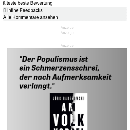
älteste
beste Bewertung
Inline Feedbacks
Alle Kommentare ansehen
Anzeige