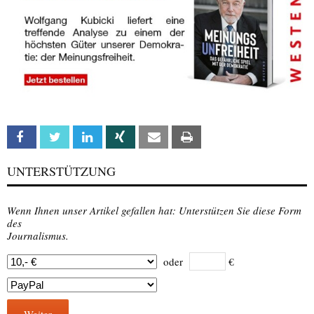
Facebook
Twitter
Linkedin
Xing
Email
Print
UNTERSTÜTZUNG
Wenn Ihnen unser Artikel gefallen hat: Unterstützen Sie diese Form
des
Journalismus.
oder
€