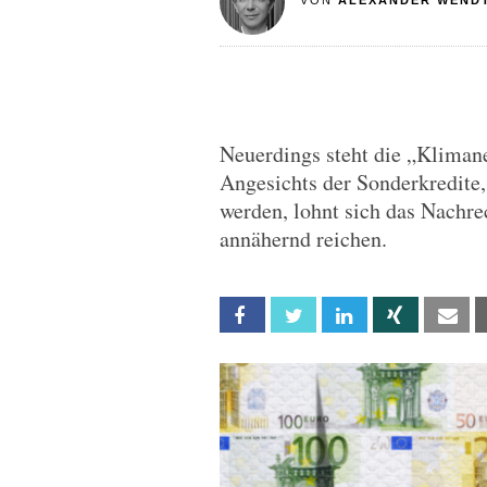
VON
ALEXANDER WEND
Neuerdings steht die „Klimane
Angesichts der Sonderkredite,
werden, lohnt sich das Nachre
annähernd reichen.
Facebook
Twitter
Linkedin
Xing
Em