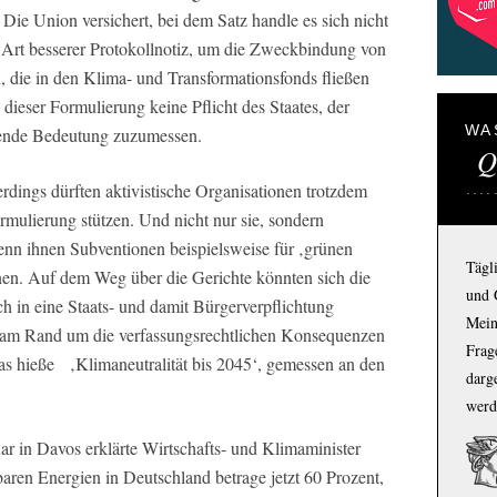
 Die Union versichert, bei dem Satz handle es sich nicht
e Art besserer Protokollnotiz, um die Zweckbindung von
n, die in den Klima- und Transformationsfonds fließen
s dieser Formulierung keine Pflicht des Staates, der
WA
agende Bedeutung zuzumessen.
Q
rdings dürften aktivistische Organisationen trotzdem
rmulierung stützen. Und nicht nur sie, sondern
n ihnen Subventionen beispielsweise für ‚grünen
Tägl
inen. Auf dem Weg über die Gerichte könnten sich die
und 
 in eine Staats- und damit Bürgerverpflichtung
Mein
ur am Rand um die verfassungsrechtlichen Konsequenzen
Frage
as hieße ‚Klimaneutralität bis 2045‘, gemessen an den
darg
werd
r in Davos erklärte Wirtschafts- und Klimaminister
aren Energien in Deutschland betrage jetzt 60 Prozent,