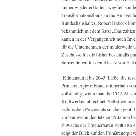
immer wieder erklärten, wegfiel, sond
Transformationsfonds an die Anlagenbetr
Bundeshaushaltes. Robert Habeck kom
bekanntlich mit dem Satz: „Das zahlen 
kamen in der Vergangenheit noch Inves
für die Unternehmen der mittlerweile 
Zuschüsse für die bisher bestenfalls p
Subventionen für den Absatz von Elekt
‚Klimaneutral bis 2045‘ hieße, die rest
Primärenergieverbrauchs innerhalb von n
vollständig, wenn man die CO2-Absche
Kraftwerken abrechnet. Selbst wenn es
technischen Prozess als solchen geht:
Umbau wie in den letzten 25 Jahren be
Zuwachs der Erneuerbaren stellt also 
zeigt der Blick auf den Primärenergie