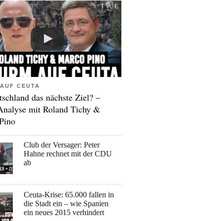
AUF CEUTA
tschland das nächste Ziel? –
Analyse mit Roland Tichy &
Pino
Club der Versager: Peter
Hahne rechnet mit der CDU
ab
Ceuta-Krise: 65.000 fallen in
die Stadt ein – wie Spanien
ein neues 2015 verhindert