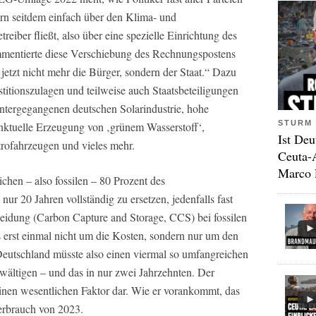
ern seitdem einfach über den Klima- und
eiber fließt, also über eine spezielle Einrichtung des
mentierte diese Verschiebung des Rechnungspostens
jetzt nicht mehr die Bürger, sondern der Staat.“ Dazu
titionszulagen und teilweise auch Staatsbeteiligungen
untergegangenen deutschen Solarindustrie, hohe
STURM 
unktuelle Erzeugung von ‚grünem Wasserstoff‘,
Ist Deu
rofahrzeugen und vieles mehr.
Ceuta-
Marco 
lichen – also fossilen – 80 Prozent des
ur 20 Jahren vollständig zu ersetzen, jedenfalls fast
idung (Carbon Capture and Storage, CCS) bei fossilen
 erst einmal nicht um die Kosten, sondern nur um den
 Deutschland müsste also einen viermal so umfangreichen
wältigen – und das in nur zwei Jahrzehnten. Der
einen wesentlichen Faktor dar. Wie er vorankommt, das
verbrauch von 2023.