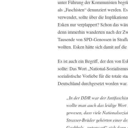
unter Führung der Kommunisten begrün
als „Faschisten“ denunziert werden. Es i
verwendet, sollte über die Implikatio
Esken nur verplappert? Schon das wäre
denn immerhin wanderten nach der Z
Tausende von SPD-Genossen in Strafla
wollten. Esken hätte sich damit auf die
Es ist auch ein Begriff, der den von E
sollte: Das Wort „National-Sozialismus
sozialistische Vorliebe für die totale 
Deutschland durchgesetzt worden war
„In der DDR war der Antifaschism
wollte man auch das leidige Wort
gewesen, dass viele Nationalsozia
Strasser-Brüder gehörten einer de
Goebbels „unterwarf“ sich dann d