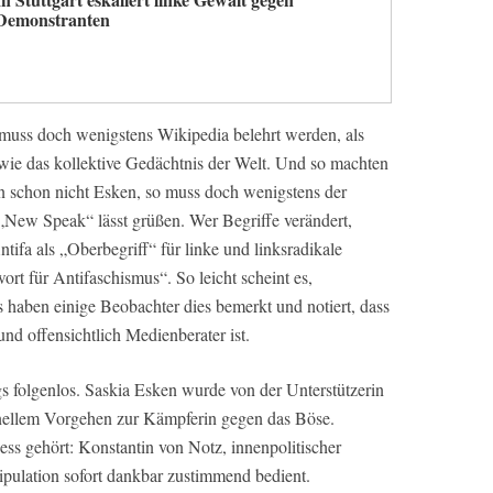
Demonstranten
muss doch wenigstens Wikipedia belehrt werden, als
wie das kollektive Gedächtnis der Welt. Und so machten
n schon nicht Esken, so muss doch wenigstens der
„New Speak“ lässt grüßen. Wer Begriffe verändert,
ifa als „Oberbegriff“ für linke und linksradikale
t für Antifaschismus“. So leicht scheint es,
 haben einige Beobachter dies bemerkt und notiert, dass
nd offensichtlich Medienberater ist.
gs folgenlos. Saskia Esken wurde von der Unterstützerin
inellem Vorgehen zur Kämpferin gegen das Böse.
ss gehört: Konstantin von Notz, innenpolitischer
ipulation sofort dankbar zustimmend bedient.