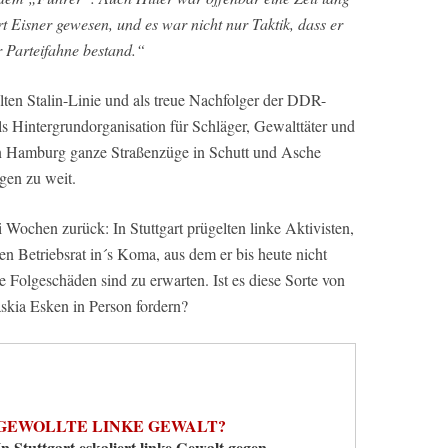
t Eisner gewesen, und es war nicht nur Taktik, dass er
r Parteifahne bestand.“
lten Stalin-Linie und als treue Nachfolger der DDR-
s Hintergrundorganisation für Schläger, Gewalttäter und
in Hamburg ganze Straßenzüge in Schutt und Asche
gen zu weit.
i Wochen zurück: In Stuttgart prügelten linke Aktivisten,
en Betriebsrat in´s Koma, aus dem er bis heute nicht
e Folgeschäden sind zu erwarten. Ist es diese Sorte von
askia Esken in Person fordern?
GEWOLLTE LINKE GEWALT?
In Stuttgart eskaliert linke Gewalt gegen