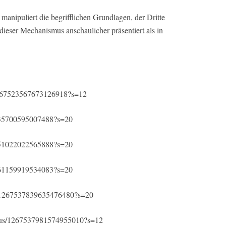
r manipuliert die begrifflichen Grundlagen, der Dritte
 dieser Mechanismus anschaulicher präsentiert als in
s/1267523567673126918?s=12
67535700595007488?s=20
67551022022565888?s=20
67561159919534083?s=20
tus/1267537839635476480?s=20
tatus/1267537981574955010?s=12