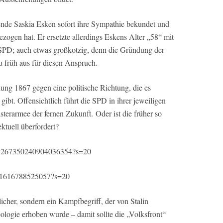
nde Saskia Esken sofort ihre Sympathie bekundet und
zogen hat. Er ersetzte allerdings Eskens Alter „58“ mit
SPD; auch etwas großkotzig, denn die Gründung der
u früh aus für diesen Anspruch.
ung 1867 gegen eine politische Richtung, die es
9 gibt. Offensichtlich führt die SPD in ihrer jeweiligen
sterarmee der fernen Zukunft.
Oder ist die früher so
ektuell überfordert?
us/1267350240904036354?s=20
7371616788525057?s=20
licher, sondern ein Kampfbegriff, der von Stalin
ologie erhoben wurde – damit sollte die „Volksfront“