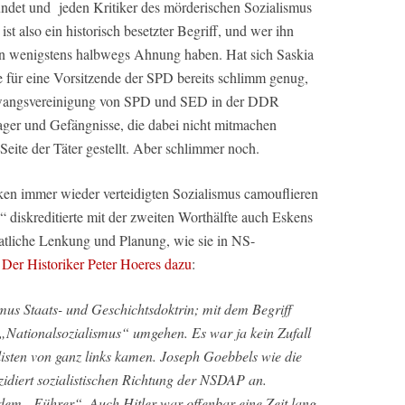
det und jeden Kritiker des mörderischen Sozialismus
st also ein historisch besetzter Begriff, und wer ihn
nen wenigstens halbwegs Ahnung haben. Hat sich Saskia
 für eine Vorsitzende der SPD bereits schlimm genug,
wangsvereinigung von SPD und SED in der DDR
ger und Gefängnisse, die dabei nicht mitmachen
 Seite der Täter gestellt. Aber schlimmer noch.
sken immer wieder verteidigten Sozialismus camouflieren
“ diskreditierte mit der zweiten Worthälfte auch Eskens
staatliche Lenkung und Planung, wie sie in NS-
.
Der Historiker Peter Hoeres dazu
:
us Staats- und Geschichtsdoktrin; mit dem Begriff
 „Nationalsozialismus“ umgehen. Es war ja kein Zufall
listen von ganz links kamen. Joseph Goebbels wie die
zidiert sozialistischen Richtung der NSDAP an.
em „Führer“. Auch Hitler war offenbar eine Zeit lang