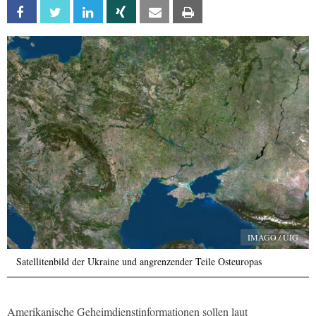
Facebook
Twitter
Linkedin
Xing
Email
Print
IMAGO / UIG
Satellitenbild der Ukraine und angrenzender Teile Osteuropas
Amerikanische Geheimdienstinformationen sollen laut