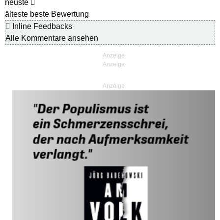
neuste
älteste
beste Bewertung
Inline Feedbacks
Alle Kommentare ansehen
Anzeige