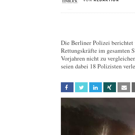
VON
REDAKTION
Die Berliner Polizei berichtet
Rettungskräfte im gesamten Sta
Vorjahren nicht zu vergleiche
seien dabei 18 Polizisten verl
Facebook
Twitter
Linkedin
Xing
Em