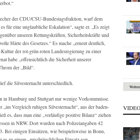
erbot.“
precher der CDU/CSU-Bundestagsfraktion, warf dem
es für eine unglaubliche Eskalation“, sagte er. „Es zeigt
genüber unseren Rettungskräften, Sicherheitskräfte und
 volle Härte des Gesetzes.“ Es mache „erneut deutlich,
s-Kultur der rot-grün-roten Landesregierung zu einer
nat habe „offensichtlich die Sicherheit unserer
 Throm der „Bild“.
ef die Silvesternacht unterschiedlich.
Weiter
en in Hamburg und Stuttgart nur wenige Vorkommnisse.
 „im Vergleich ruhigen Silvesternacht“, aus der baden-
VIDE
ß es, dass man eine „vorläufige positive Bilanz“ ziehen
dessen in NRW. Dort wurden nach Polizeiangaben 42
3. Bei einigen Einsätzen, wie beispielsweise in Bonn,
i es zu einem „missbräuchlichen Einsatz von