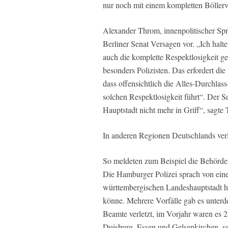
nur noch mit einem kompletten Böllerv
Alexander Throm, innenpolitischer S
Berliner Senat Versagen vor. „Ich halte 
auch die komplette Respektlosigkeit ge
besonders Polizisten. Das erfordert die
dass offensichtlich die Alles-Durchlas
solchen Respektlosigkeit führt“. Der Se
Hauptstadt nicht mehr in Griff“, sagte
In anderen Regionen Deutschlands verli
So meldeten zum Beispiel die Behörd
Die Hamburger Polizei sprach von einer
württembergischen Landeshauptstadt hie
könne. Mehrere Vorfälle gab es unter
Beamte verletzt, im Vorjahr waren es 2
Duisburg, Essen und Gelsenkirchen, se