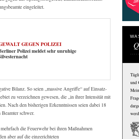
ungsbeamte eingeleitet.
WA
Q
GEWALT GEGEN POLIZEI
Berliner Polizei meldet sehr unruhige
Silvesternacht
Tägl
und 
gative Bilanz. So seien „massive Angriffe“ auf Einsatz-
Mein
biet zu verzeichnen gewesen, die „in ihrer Intensität mit
Frage
ien. Nach den bisherigen Erkenntnissen seien dabei 18
darg
in Beamter schwer.
werd
ei mehrfach die Feuerwehr bei ihren Maßnahmen
den aber auf die eingerichteten