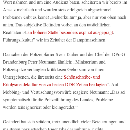
Wort nahmen und um eine Audienz baten, scheiterten wir bereits im
Ansatz mehrfach und wurden stets erfolgreich abgewimmelt.
Probleme? Gibt es keine! „Fehlerkultur“ ja, aber nur von oben nach
unten. Das subjektive Befinden vorbei an den tatsächlichen
Realitäten ist
an höherer Stelle besonders explizit ausgeprägt
.
Führungs„kultur” wie im Zeitalter der Dampfmaschinen.
Das sahen der Polizeipfarrer Sven Täuber und der Chef der DPolG
Brandenburg Peter Neumann ähnlich: „Ministerium und
Polizeispitze verlangten kritiklosen Gehorsam von ihren
Untergebenen, die ihrerseits eine
Schönschreibe- und
Erfolgsmeldekultur wie zu besten DDR-Zeiten beklagten
“. Auf
Mobbing- und Vertuschungsvorwürfe reagierte Neumann: „Das sei
symptomatisch für die Polizeiführung des Landes, Probleme
werden teils ignoriert oder kleingeredet.“
Geändert hat sich seitdem, trotz unendlich vieler Beteuerungen und
maßlosen narzisstischen Eigenlobs der Führung, nichts.