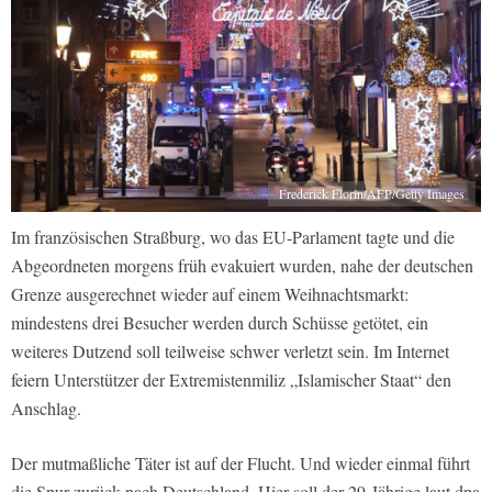
Frederick Florin/AFP/Getty Images
Im französischen Straßburg, wo das EU-Parlament tagte und die
Abgeordneten morgens früh evakuiert wurden, nahe der deutschen
Grenze ausgerechnet wieder auf einem Weihnachtsmarkt:
mindestens drei Besucher werden durch Schüsse getötet, ein
weiteres Dutzend soll teilweise schwer verletzt sein. Im Internet
feiern Unterstützer der Extremistenmiliz „Islamischer Staat“ den
Anschlag.
Der mutmaßliche Täter ist auf der Flucht. Und wieder einmal führt
die Spur zurück nach Deutschland. Hier soll der 29-Jährige laut dpa