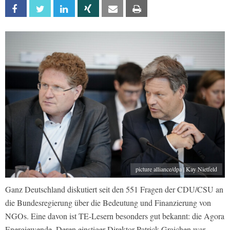
Facebook
Twitter
Linkedin
Xing
Email
Print
picture alliance/dpa | Kay Nietfeld
Ganz Deutschland diskutiert seit den 551 Fragen der CDU/CSU an
die Bundesregierung über die Bedeutung und Finanzierung von
NGOs. Eine davon ist TE-Lesern besonders gut bekannt: die Agora
Energiewende. Deren einstiger Direktor Patrick Graichen war