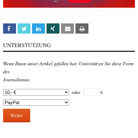
Facebook
Twitter
Linkedin
Xing
Email
Print
UNTERSTÜTZUNG
Wenn Ihnen unser Artikel gefallen hat: Unterstützen Sie diese Form
des
Journalismus.
oder
€
Weiter