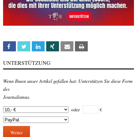
Facebook
Twitter
Linkedin
Xing
Email
Print
UNTERSTÜTZUNG
Wenn Ihnen unser Artikel gefallen hat: Unterstützen Sie diese Form
des
Journalismus.
oder
€
Weiter