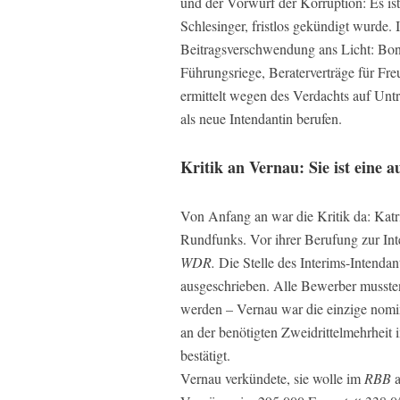
und der Vorwurf der Korruption: Es ist 
Schlesinger, fristlos gekündigt wurde
Beitragsverschwendung ans Licht: Bonu
Führungsriege, Beraterverträge für Fr
ermittelt wegen des Verdachts auf Unt
als neue Intendantin berufen.
Kritik an Vernau: Sie ist eine 
Von Anfang an war die Kritik da: Katri
Rundfunks. Vor ihrer Berufung zur Int
WDR.
Die Stelle des Interims-Intenda
ausgeschrieben. Alle Bewerber musste
werden – Vernau war die einzige nomin
an der benötigten Zweidrittelmehrhei
bestätigt.
Vernau verkündete, sie wolle im
RBB
a