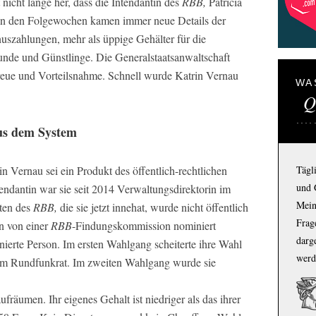
nicht lange her, dass die Intendantin des
RBB,
Patricia
. In den Folgewochen kamen immer neue Details der
szahlungen, mehr als üppige Gehälter für die
eunde und Günstlinge. Die Generalstaatsanwaltschaft
reue und Vorteilsnahme. Schnell wurde Katrin Vernau
WA
Q
aus dem System
n Vernau sei ein Produkt des öffentlich-rechtlichen
Tägl
und 
endantin war sie seit 2014 Verwaltungsdirektorin im
Mein
nten des
RBB,
die sie jetzt innehat, wurde nicht öffentlich
Frage
n von einer
RBB
-Findungskommission nominiert
darg
ierte Person. Im ersten Wahlgang scheiterte ihre Wahl
werd
t im Rundfunkrat. Im zweiten Wahlgang wurde sie
ufräumen. Ihr eigenes Gehalt ist niedriger als das ihrer