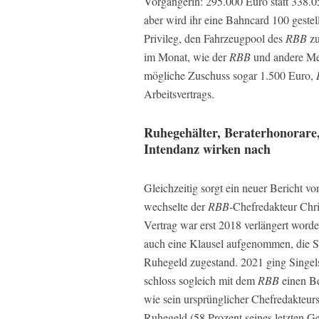
Vorgängerin: 295.000 Euro statt 338.
aber wird ihr eine Bahncard 100 gestel
Privileg, den Fahrzeugpool des
RBB
zu
im Monat, wie der
RBB
und andere Med
mögliche Zuschuss sogar 1.500 Euro,
Arbeitsvertrags.
Ruhegehälter, Beraterhonorare
Intendanz wirken nach
Gleichzeitig sorgt ein neuer Bericht v
wechselte der
RBB
-Chefredakteur Chri
Vertrag war erst 2018 verlängert worde
auch eine Klausel aufgenommen, die Si
Ruhegeld zugestand. 2021 ging Singels
schloss sogleich mit dem
RBB
einen Be
wie sein ursprünglicher Chefredakteur
Ruhegeld (58 Prozent seines letzten Ge