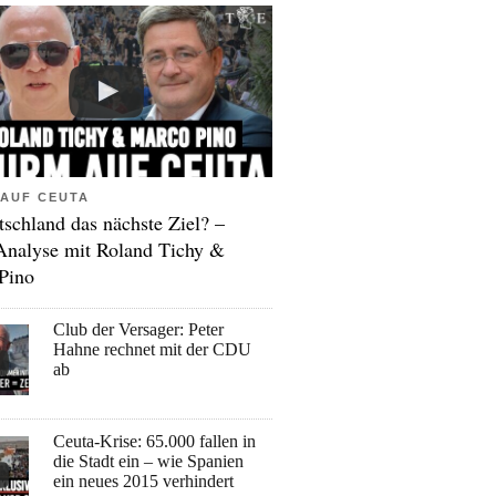
AUF CEUTA
tschland das nächste Ziel? –
Analyse mit Roland Tichy &
Pino
Club der Versager: Peter
Hahne rechnet mit der CDU
ab
Ceuta-Krise: 65.000 fallen in
die Stadt ein – wie Spanien
ein neues 2015 verhindert