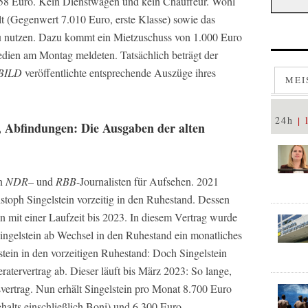
058 Euro. Kein Dienstwagen und kein Chauffeur. Wohl
lt (Gegenwert 7.010 Euro, erste Klasse) sowie das
 nutzen. Dazu kommt ein Mietzuschuss von 1.000 Euro
ien am Montag meldeten. Tatsächlich beträgt der
BILD
veröffentlichte entsprechende Auszüge ihres
MEI
24h
, Abfindungen: Die Ausgaben der alten
on
NDR
– und
RBB
-Journalisten für Aufsehen. 2021
stoph Singelstein vorzeitig in den Ruhestand. Dessen
n mit einer Laufzeit bis 2023. In diesem Vertrag wurde
ngelstein ab Wechsel in den Ruhestand ein monatliches
tein in den vorzeitigen Ruhestand: Doch Singelstein
ratervertrag ab. Dieser läuft bis März 2023: So lange,
svertrag. Nun erhält Singelstein pro Monat 8.700 Euro
halts einschließlich Boni) und 6.300 Euro