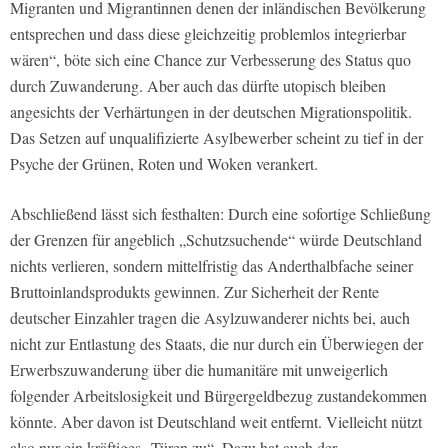
Migranten und Migrantinnen denen der inländischen Bevölkerung
entsprechen und dass diese gleichzeitig problemlos integrierbar
wären“, böte sich eine Chance zur Verbesserung des Status quo
durch Zuwanderung. Aber auch das dürfte utopisch bleiben
angesichts der Verhärtungen in der deutschen Migrationspolitik.
Das Setzen auf unqualifizierte Asylbewerber scheint zu tief in der
Psyche der Grünen, Roten und Woken verankert.
Abschließend lässt sich festhalten: Durch eine sofortige Schließung
der Grenzen für angeblich „Schutzsuchende“ würde Deutschland
nichts verlieren, sondern mittelfristig das Anderthalbfache seiner
Bruttoinlandsprodukts gewinnen. Zur Sicherheit der Rente
deutscher Einzahler tragen die Asylzuwanderer nichts bei, auch
nicht zur Entlastung des Staats, die nur durch ein Überwiegen der
Erwerbszuwanderung über die humanitäre mit unweigerlich
folgender Arbeitslosigkeit und Bürgergeldbezug zustandekommen
könnte. Aber davon ist Deutschland weit entfernt. Vielleicht nützt
also nur ein kräftiges „Türen zu“. Dazu hat auch der