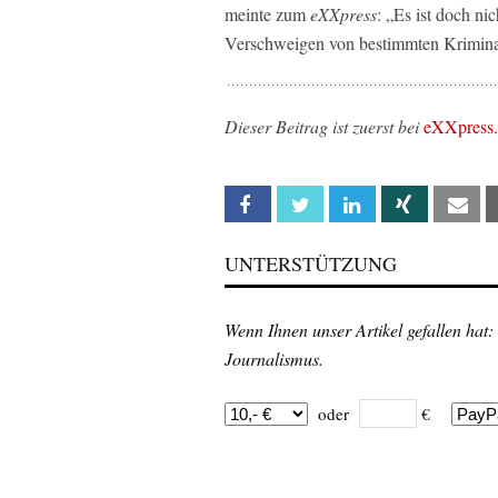
meinte zum
eXXpress
: „Es ist doch ni
Verschweigen von bestimmten Kriminalf
Dieser Beitrag ist zuerst bei
eXXpress.
Facebook
Twitter
Linkedin
Xing
Em
UNTERSTÜTZUNG
Wenn Ihnen unser Artikel gefallen hat:
Journalismus.
oder
€