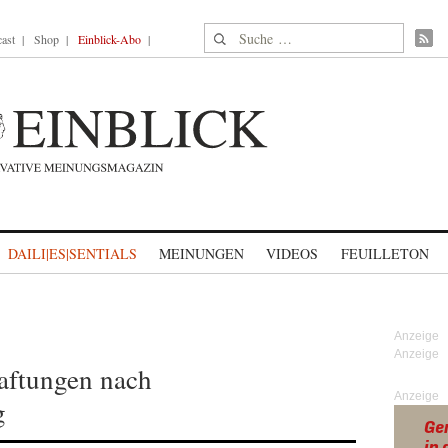
Suche nach:
ast
Shop
Einblick-Abo
DAILI|ES|SENTIALS
MEINUNGEN
VIDEOS
FEUILLETON
aftungen nach
Anzeige
g