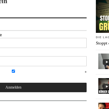
ein
se
DIE LA
Stoppt