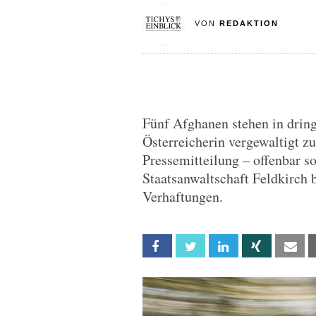
VON
REDAKTION
Fünf Afghanen stehen in drin
Österreicherin vergewaltigt zu
Pressemitteilung – offenbar so
Staatsanwaltschaft Feldkirch b
Verhaftungen.
Facebook
Twitter
Linkedin
Xing
Em