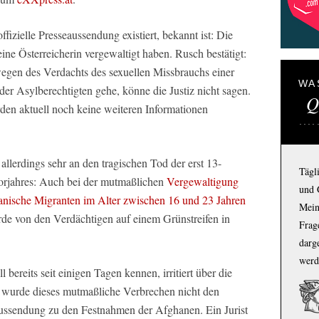
fizielle Presseaussendung existiert, bekannt ist: Die
ne Österreicherin vergewaltigt haben. Rusch bestätigt:
 wegen des Verdachts des sexuellen Missbrauchs einer
WA
er Asylberechtigten gehe, könne die Justiz nicht sagen.
Q
en aktuell noch keine weiteren Informationen
 allerdings sehr an den tragischen Tod der erst 13-
Tägl
Vorjahres: Auch bei der mutmaßlichen
Vergewaltigung
und 
nische Migranten im Alter zwischen 16 und 23 Jahren
Mein
rde von den Verdächtigen auf einem Grünstreifen in
Frage
darg
werd
 bereits seit einigen Tagen kennen, irritiert über die
So wurde dieses mutmaßliche Verbrechen nicht den
aussendung zu den Festnahmen der Afghanen. Ein Jurist