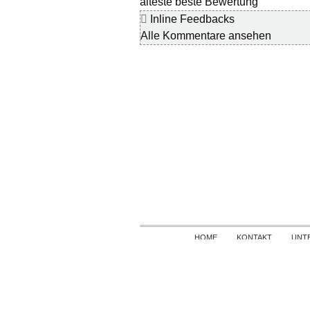
älteste
beste Bewertung
Inline Feedbacks
Alle Kommentare ansehen
HOME
KONTAKT
UNT