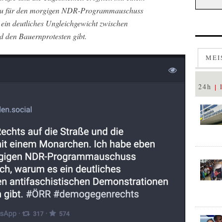
zu für den morgigen NDR-Programmauschuss
 ein deutliches Ungleichgewicht zwischen
d den Bauernprotesten gibt.
MEI
24h