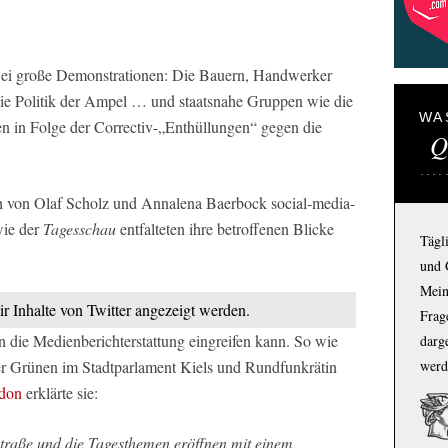
ei große Demonstrationen: Die Bauern, Handwerker
die Politik der Ampel … und staatsnahe Gruppen wie die
WA
en in Folge der Correctiv-„Enthüllungen“ gegen die
Q
 von Olaf Scholz und Annalena Baerbock social-media-
wie der
Tagesschau
entfalteten ihre betroffenen Blicke
Tägl
und 
Mein
ir Inhalte von Twitter angezeigt werden.
Frage
n die Medienberichterstattung eingreifen kann. So wie
darg
er Grünen im Stadtparlament Kiels und Rundfunkrätin
werd
don
erklärte sie:
Straße und die Tagesthemen eröffnen mit einem