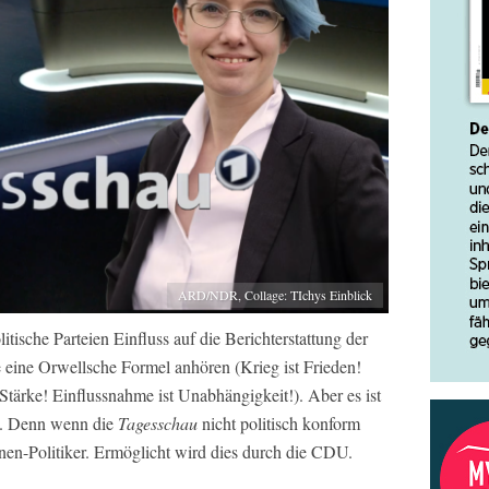
ARD/NDR, Collage: TIchys Einblick
itische Parteien Einfluss auf die Berichterstattung der
eine Orwellsche Formel anhören (Krieg ist Frieden!
t Stärke! Einflussnahme ist Unabhängigkeit!). Aber es ist
24. Denn wenn die
Tagesschau
nicht politisch konform
ünen-Politiker. Ermöglicht wird dies durch die CDU.