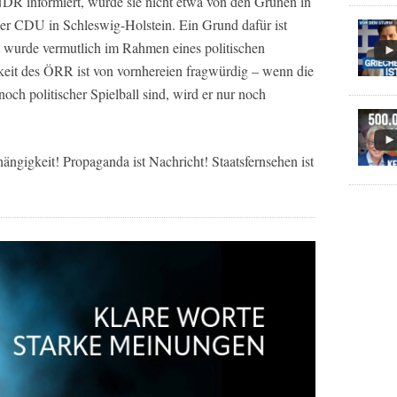
 NDR informiert, wurde sie nicht etwa von den Grünen in
der CDU in Schleswig-Holstein. Ein Grund dafür ist
at wurde vermutlich im Rahmen eines politischen
eit des ÖRR ist von vornhereien fragwürdig – wenn die
ch politischer Spielball sind, wird er nur noch
ngigkeit! Propaganda ist Nachricht! Staatsfernsehen ist