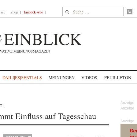
Suche nach:
ast
Shop
Einblick-Abo
DAILI|ES|SENTIALS
MEINUNGEN
VIDEOS
FEUILLETON
T!
mmt Einfluss auf Tagesschau
Anzeige