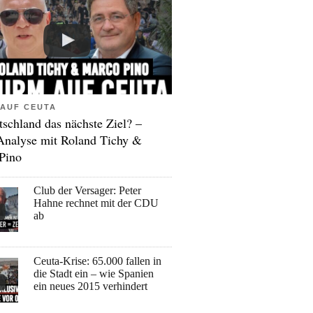
AUF CEUTA
tschland das nächste Ziel? –
Analyse mit Roland Tichy &
Pino
Club der Versager: Peter
Hahne rechnet mit der CDU
ab
Ceuta-Krise: 65.000 fallen in
die Stadt ein – wie Spanien
ein neues 2015 verhindert