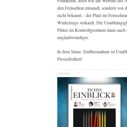
Politikerin, doch wie die Website des
den Fernsehrat entsandt, sondern von 
nicht bekannt – der Platz im Fernsehr
Winkelzugs verkauft. Die Unabhängigk
Plätze im Kontrollgremium dann auch no
unglaubwürdiger.
In dem Sinne: Einflussnahme ist Unabhä
Pressefreiheit!
Anzeige