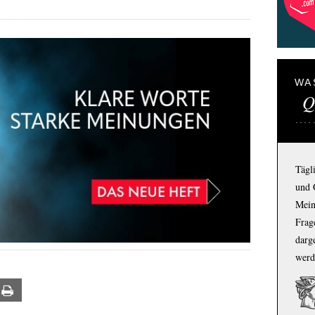
WA
Q
Tägl
und 
Mein
Frage
darg
werd
ail
Print