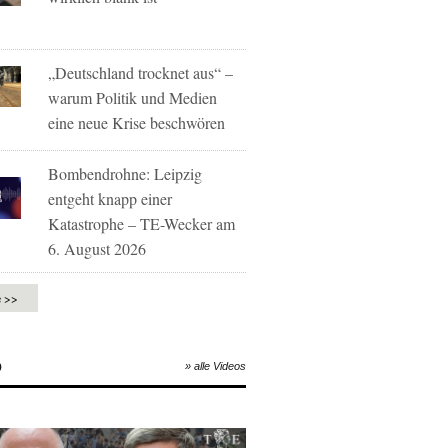
„Deutschland trocknet aus“ –
warum Politik und Medien
eine neue Krise beschwören
Bombendrohne: Leipzig
entgeht knapp einer
Katastrophe – TE-Wecker am
6. August 2026
e >>
O
» alle Videos