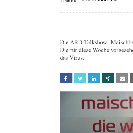
VON
REDAKTION
Die ARD-Talkshow "Maischber
Die für diese Woche vorgesehe
das Virus.
Facebook
Twitter
Linkedin
Xing
Em