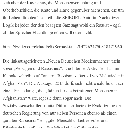
sich aber der Rassismus, die Menschenverachtung und
Überheblichkeit, die Kälte und Härte gegenüber Menschen, die um
ihr Leben fürchten“, schreibt die SPIEGEL-Autorin. Nach dieser
Logik ist jeder, der den besagten Satz sagt wohl ein Rassist – egal
ob der Sprecher Flüchtlinge retten will oder nicht.
https://twitter.com/MarcFelixSerrao/status/1427624750818471960
Die linksausgerichteten „Neuen Deutschen Medienmacher“ titeln
sogar „Versagen und Rassismus“. Die Internet-Aktivisten Jasmin
Kuhnke schreibt auf Twitter: „Rassismus tötet, dieses Mal wieder in
Afghanistan“. Die Aussage, 2015 dürfe sich nicht wiederholen, sei
eine „Einstellung“, die „tödlich für die betroffenen Menschen in
Afghanistan“ wäre, legt sie dann sogar nach. Die
Sozialwissenschaftlerin Jutta Ditfurth ordnete die Evakuierung der
deutschen Regierung von nur sieben Personen ebenso als einen
„uralten Rassismus“ ein, „der Menschlichkeit vergütet und
Bürokratie beeinflusst“. Ein Mitglied der Grünen des