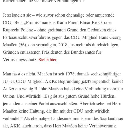
Karrenbauer alle vier dieser Vermutungen zu.
Jetzt lanciert sie – wie zuvor schon ehemalige oder amtierende
CDU-Beta-„Promis“ namens Karin Prien, Elmar Brock oder
Ruprecht Polenz – ohne greifbaren Grund den Gedanken eines
Parteiausschlussverfahrens gegen das CDU-Mitglied Hans-Georg
Maaßen (56), den vormaligen, 2018 aus mehr als durchsichtigen
Gründen entlassenen Präsidenten des Bundesamtes für
Verfassungsschutz.
Siehe hier.
Man fasst es nicht. Maaßen ist seit 1978, damals sechzehnjähriger
JU-ler, CDU-Mitglied. AKKs Begründung jetzt? Eigentlich keine!
Außer ein wenig Blabla: Maaßen habe keine Verbindung mehr zur
Union. Und wörtlich: „Es gibt aus gutem Grund hohe Hürden,
jemanden aus einer Partei auszuschließen. Aber ich sehe bei Herrn
Maaßen keine Haltung, die ihn mit der CDU noch wirklich
verbindet.“ Als ehemalige Landesinnenministerin des Saarlands sei
sie, AKK, auch „froh, dass Herr Maaßen keine Verantwortung