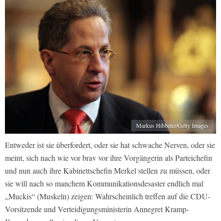
Markus Hibbeler/Getty Images
Entweder ist sie überfordert, oder sie hat schwache Nerven, oder sie
meint, sich nach wie vor brav vor ihre Vorgängerin als Parteichefin
und nun auch ihre Kabinettschefin Merkel stellen zu müssen, oder
sie will nach so manchem Kommunikationsdesaster endlich mal
„Muckis“ (Muskeln) zeigen: Wahrscheinlich treffen auf die CDU-
Vorsitzende und Verteidigungsministerin Annegret Kramp-