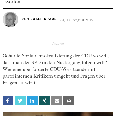
werfen
Sa, 17. August 2019
VON
JOSEF KRAUS
Geht die Sozialdemokratisierung der CDU so weit,
dass man der SPD in den Niedergang folgen will?
Wie eine überforderte CDU-Vorsitzende mit
parteiinternen Kritikern umgeht und Fragen über
Fragen aufwirft.
Facebook
Twitter
Linkedin
Xing
Email
Print