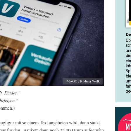
IMAGO / Rüdiger Wölk
t, Kinder.“
hrfeigen.“
nommen.)
ugfigur mit so einem Text angeboten wird, dann stutzt
eis für den „Artikel“ dann noch 25.000 Euro aufgerufen