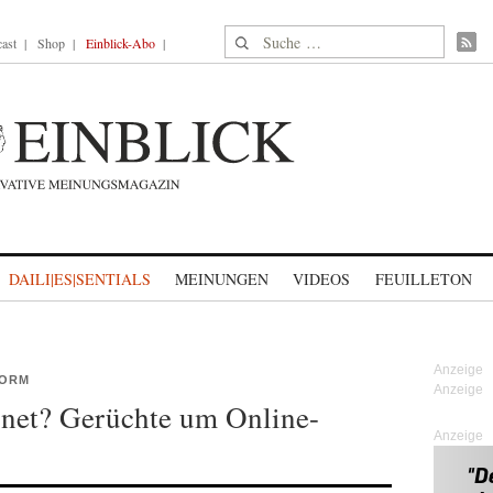
Suche nach:
ast
Shop
Einblick-Abo
DAILI|ES|SENTIALS
MEINUNGEN
VIDEOS
FEUILLETON
FORM
rnet? Gerüchte um Online-
Anzeige