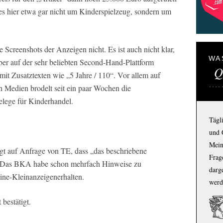
 es hier etwa gar nicht um Kinderspielzeug, sondern um
 Screenshots der Anzeigen nicht. Es ist auch nicht klar,
WA
ber auf der sehr beliebten Second-Hand-Plattform
Q
mit Zusatztexten wie „5 Jahre / 110“. Vor allem auf
n Medien brodelt seit ein paar Wochen die
lege für Kinderhandel.
Tägl
und 
Mein
t auf Anfrage von TE, dass „das beschriebene
Frage
. Das BKA habe schon mehrfach Hinweise zu
darg
ine-Kleinanzeigenerhalten.
werd
 bestätigt.