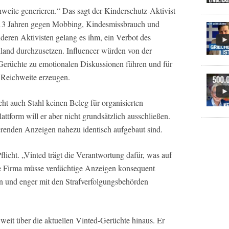
weite generieren.“ Das sagt der Kinderschutz-Aktivist
 13 Jahren gegen Mobbing, Kindesmissbrauch und
eren Aktivisten gelang es ihm, ein Verbot des
land durchzusetzen. Influencer würden von der
e Gerüchte zu emotionalen Diskussionen führen und für
 Reichweite erzeugen.
eht auch Stahl keinen Beleg für organisierten
ttform will er aber nicht grundsätzlich ausschließen.
sierenden Anzeigen nahezu identisch aufgebaut sind.
licht. „Vinted trägt die Verantwortung dafür, was auf
Die Firma müsse verdächtige Anzeigen konsequent
en und enger mit den Strafverfolgungsbehörden
 weit über die aktuellen Vinted-Gerüchte hinaus. Er