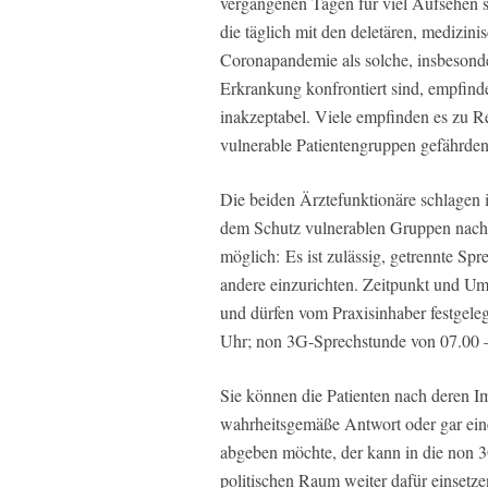
vergangenen Tagen für viel Aufsehen so
die täglich mit den deletären, medizin
Coronapandemie als solche, insbesond
Erkrankung konfrontiert sind, empfinde
inakzeptabel. Viele empfinden es zu Re
vulnerable Patientengruppen gefährden
Die beiden Ärztefunktionäre schlagen i
dem Schutz vulnerablen Gruppen nach
möglich: Es ist zulässig, getrennte S
andere einzurichten. Zeitpunkt und Um
und dürfen vom Praxisinhaber festgele
Uhr; non 3G-Sprechstunde von 07.00 
Sie können die Patienten nach deren Im
wahrheitsgemäße Antwort oder gar ei
abgeben möchte, der kann in die non
politischen Raum weiter dafür einsetz