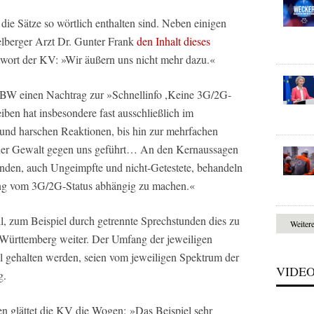
die Sätze so wörtlich enthalten sind. Neben einigen
delberger Arzt Dr. Gunter Frank
den Inhalt dieses
wort der KV: »Wir äußern uns nicht mehr dazu.«
 KVBW einen Nachtrag zur »Schnellinfo ,Keine 3G/2G-
ben hat insbesondere fast ausschließlich im
n und harschen Reaktionen, bis hin zur mehrfachen
her Gewalt gegen uns geführt… An den Kernaussagen
chenden, auch Ungeimpfte und nicht-Getestete, behandeln
lung vom 3G/2G-Status abhängig zu machen.«
ll, zum Beispiel durch getrennte Sprechstunden dies zu
Weiter
-Württemberg weiter. Der Umfang der jeweiligen
ll gehalten werden, seien vom jeweiligen Spektrum der
VIDE
g.
n glättet die KV die Wogen: »Das Beispiel sehr