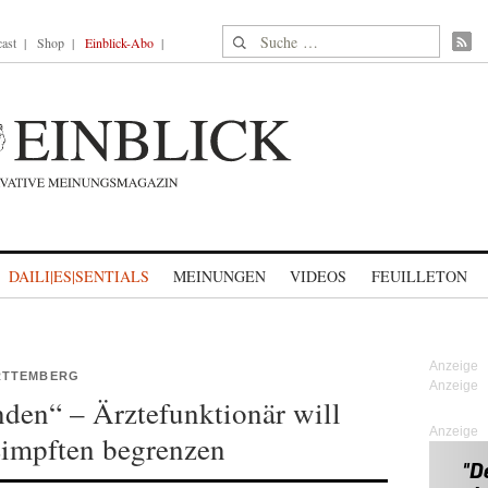
Suche nach:
ast
Shop
Einblick-Abo
DAILI|ES|SENTIALS
MEINUNGEN
VIDEOS
FEUILLETON
RTTEMBERG
den“ – Ärztefunktionär will
Anzeige
impften begrenzen