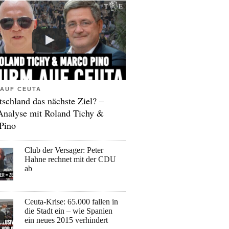
AUF CEUTA
tschland das nächste Ziel? –
Analyse mit Roland Tichy &
Pino
Club der Versager: Peter
Hahne rechnet mit der CDU
ab
Ceuta-Krise: 65.000 fallen in
die Stadt ein – wie Spanien
ein neues 2015 verhindert