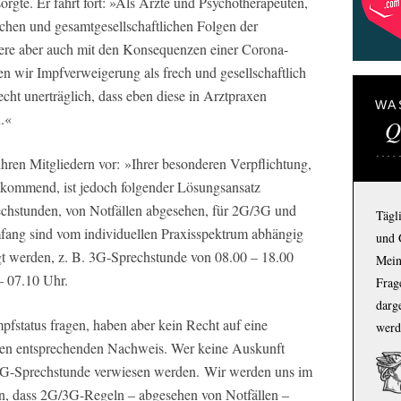
rgte. Er fährt fort: »Als Ärzte und Psychotherapeuten,
ischen und gesamtgesellschaftlichen Folgen der
ere aber auch mit den Konsequenzen einer Corona-
n wir Impfverweigerung als frech und gesellschaftlich
cht unerträglich, dass eben diese in Arztpraxen
WA
.«
Q
hren Mitgliedern vor: »Ihrer besonderen Verpflichtung,
kommend, ist jedoch folgender Lösungsansatz
prechstunden, von Notfällen abgesehen, für 2G/3G und
Tägl
fang sind vom individuellen Praxisspektrum abhängig
und 
gt werden, z. B. 3G-Sprechstunde von 08.00 – 18.00
Mein
– 07.10 Uhr.
Frage
darg
pfstatus fragen, haben aber kein Recht auf eine
werd
nen entsprechenden Nachweis. Wer keine Auskunft
 3G-Sprechstunde verwiesen werden. Wir werden uns im
en, dass 2G/3G-Regeln – abgesehen von Notfällen –