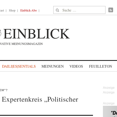
Suche nach:
ast
Shop
Einblick-Abo
DAILI|ES|SENTIALS
MEINUNGEN
VIDEOS
FEUILLETON
EM"?
 Expertenkreis „Politischer
Anzeige