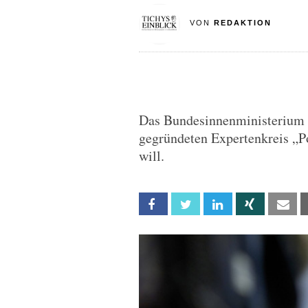
VON
REDAKTION
Das Bundesinnenministerium ha
gegründeten Expertenkreis „Po
will.
Facebook
Twitter
Linkedin
Xing
Em