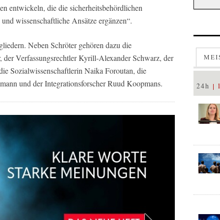
 entwickeln, die die sicherheitsbehördlichen
 und wissenschaftliche Ansätze ergänzen“.
tgliedern. Neben Schröter gehören dazu die
 der Verfassungsrechtler Kyrill-Alexander Schwarz, der
MEI
die Sozialwissenschaftlerin Naika Foroutan, die
emann und der Integrationsforscher Ruud Koopmans.
24h