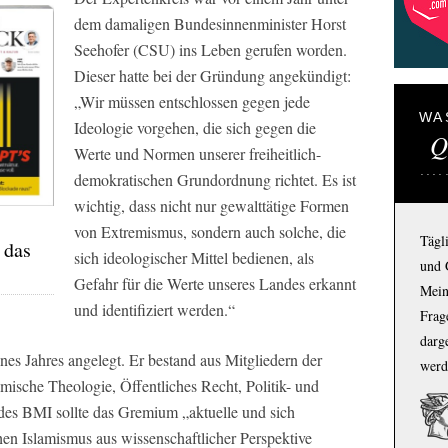
dem damaligen Bundesinnenminister Horst
Seehofer (CSU) ins Leben gerufen worden.
Dieser hatte bei der Gründung angekündigt:
„Wir müssen entschlossen gegen jede
WA
Ideologie vorgehen, die sich gegen die
Q
Werte und Normen unserer freiheitlich-
demokratischen Grundordnung richtet. Es ist
wichtig, dass nicht nur gewalttätige Formen
von Extremismus, sondern auch solche, die
Tägl
 das
sich ideologischer Mittel bedienen, als
und 
Gefahr für die Werte unseres Landes erkannt
Mein
und identifiziert werden.“
Frage
darg
nes Jahres angelegt. Er bestand aus Mitgliedern der
werd
mische Theologie, Öffentliches Recht, Politik- und
des BMI sollte das Gremium „aktuelle und sich
en Islamismus aus wissenschaftlicher Perspektive