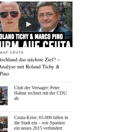
AUF CEUTA
tschland das nächste Ziel? –
Analyse mit Roland Tichy &
Pino
Club der Versager: Peter
Hahne rechnet mit der CDU
ab
Ceuta-Krise: 65.000 fallen in
die Stadt ein – wie Spanien
ein neues 2015 verhindert