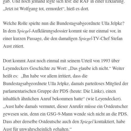
gab. Und noch jemand legte sich fest: die RAF in einer Erklärung.
„Jetzt ist Wolfgang tot, ermordet“, hieß es dort.
Welche Rolle spielte nun die Bundestagsabgeordnete Ulla Jelpke?
In dem
Spiegel
-Aufklärungsdossier kommt sie nur einmal vor, in
einer kurzen Passage, die den damaligen
Spiegel
-TV-Chef Stefan
Aust zitiert.
Dort kommt Aust noch einmal mit seinem Urteil von 1993 über
Leyendeckers Geschichte zu Wort: „Das glaube ich nicht.“ Weiter
heißt es:
„Ihn habe vor allem irritiert, dass die
Bundestagsabgeordnete Ulla Jelpke, damals parteiloses Mitglied der
parlamentarischen Gruppe der PDS (heute: Die Linke), einen
inhaltlich ähnlichen Anruf bekommen hatte“ (wie Leyendecker).
„Aust habe damals vermutet, dieser Anrufer müsse ein Ostdeutscher
gewesen sein, denn ein GSG-9-Mann wende sich nicht an die PDS.
Dass aber derselbe Ostdeutsche auch den
Spiegel
kontaktiert, habe
Aust für unwahrscheinlich gehalten.“