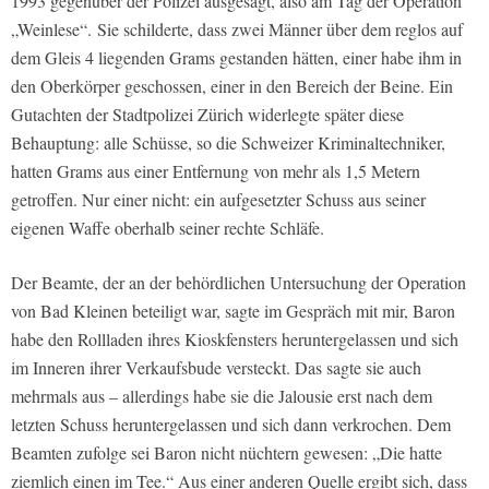
1993 gegenüber der Polizei ausgesagt, also am Tag der Operation
„Weinlese“.
Sie schilderte, dass zwei Männer über dem reglos auf
dem Gleis 4 liegenden Grams gestanden hätten, einer habe ihm in
den Oberkörper geschossen, einer in den Bereich der Beine. Ein
Gutachten der Stadtpolizei Zürich widerlegte später diese
Behauptung: alle Schüsse, so die Schweizer Kriminaltechniker,
hatten Grams aus einer Entfernung von mehr als 1,5 Metern
getroffen. Nur einer nicht: ein aufgesetzter Schuss aus seiner
eigenen Waffe oberhalb seiner rechte Schläfe.
Der Beamte, der an der behördlichen Untersuchung der Operation
von Bad Kleinen beteiligt war, sagte im Gespräch mit mir, Baron
habe den Rollladen ihres Kioskfensters heruntergelassen und sich
im Inneren ihrer Verkaufsbude versteckt. Das sagte sie auch
mehrmals aus – allerdings habe sie die Jalousie erst nach dem
letzten Schuss heruntergelassen und sich dann verkrochen. Dem
Beamten zufolge sei Baron nicht nüchtern gewesen: „Die hatte
ziemlich einen im Tee.“ Aus einer anderen Quelle ergibt sich, dass