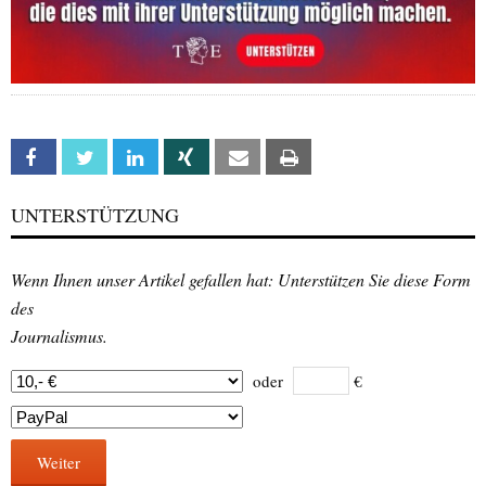
Facebook
Twitter
Linkedin
Xing
Email
Print
UNTERSTÜTZUNG
Wenn Ihnen unser Artikel gefallen hat: Unterstützen Sie diese Form
des
Journalismus.
oder
€
Weiter