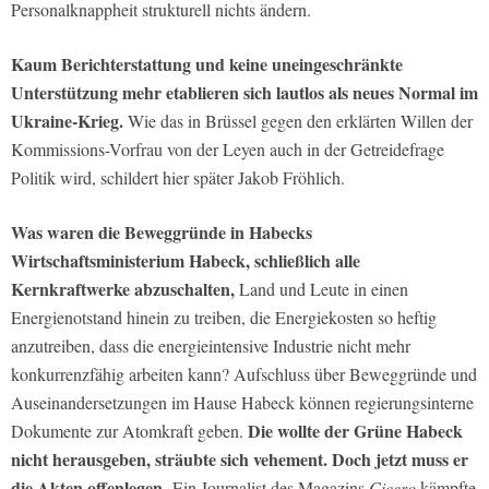
Personalknappheit strukturell nichts ändern.
Kaum Berichterstattung und keine uneingeschränkte
Unterstützung mehr etablieren sich lautlos als neues Normal im
Ukraine-Krieg.
Wie das in Brüssel gegen den erklärten Willen der
Kommissions-Vorfrau von der Leyen auch in der Getreidefrage
Politik wird, schildert hier später Jakob Fröhlich.
Was waren die Beweggründe in Habecks
Wirtschaftsministerium Habeck, schließlich alle
Kernkraftwerke abzuschalten,
Land und Leute in einen
Energienotstand hinein zu treiben, die Energiekosten so heftig
anzutreiben, dass die energieintensive Industrie nicht mehr
konkurrenzfähig arbeiten kann? Aufschluss über Beweggründe und
Auseinandersetzungen im Hause Habeck können regierungsinterne
Die wollte der Grüne Habeck
Dokumente zur Atomkraft geben.
nicht herausgeben, sträubte sich vehement. Doch jetzt muss er
die Akten offenlegen.
Ein Journalist des Magazins
Cicero
kämpfte