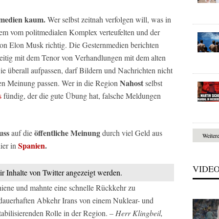
nmedien kaum.
Wer selbst zeitnah verfolgen will, was in
i dem vom politmedialen Komplex verteufelten und der
on Elon Musk richtig. Die Gesternmedien berichten
nseitig mit dem Tenor von Verhandlungen mit dem alten
 überall aufpassen, darf Bildern und Nachrichten nicht
Nahost
enen Meinung passen. Wer in die Region
selbst
s
fündig, der die gute Übung hat, falsche Meldungen
uss
öffentliche Meinung
auf die
durch viel Geld aus
Weiter
Spanien
.
ier in
VIDE
ir Inhalte von Twitter angezeigt werden.
hiene und mahnte eine schnelle Rückkehr zu
 dauerhaften Abkehr Irans von einem Nuklear- und
bilisierenden Rolle in der Region.
– Herr Klingbeil,