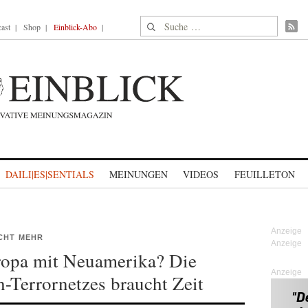
Suche nach:
ast
Shop
Einblick-Abo
DAILI|ES|SENTIALS
MEINUNGEN
VIDEOS
FEUILLETON
ICHT MEHR
uropa mit Neuamerika? Die
Anzeige
-Terrornetzes braucht Zeit