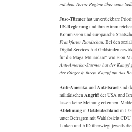
mit dem Terror-Regime über seine Se
Juso-Türmer
hat unverrückbare Priori
US-Regierung
und ihre extrem reich
Kommission und europäische Staatschef
Frankfurter Rundschau.
Bei den sozia
Digital Services Act Geldstrafen erwi
für die Maga-Milliardäre“ wie Elon M
Anti-Amerika-Stürmer hat der Kampf ge
der Bürger in ihrem Kampf um das Bes
Anti-Amerika
Anti-Israel
und
sind d
Angriff
militärischen
der USA und Israe
lassen keine Meinung erkennen. Melde
Ablehnung
Ostdeutschland
in
mit 73
unter Befragten mit Wahlabsicht CDU
Linken und AfD überwiegt jeweils di