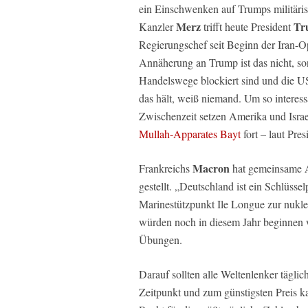
ein Einschwenken auf Trumps militär
Merz
Tr
Kanzler
trifft heute President
Regierungschef seit Beginn der Iran-O
Annäherung an Trump ist das nicht, so
Handelswege blockiert sind und die U
das hält, weiß niemand. Um so interess
Zwischenzeit setzen Amerika und Israel
Mullah-Apparates Bayt
fort – laut Pre
Macron
Frankreichs
hat gemeinsame
gestellt. „Deutschland ist ein Schlüsse
Marinestützpunkt Ile Longue zur nukl
würden noch in diesem Jahr beginnen 
Übungen.
Darauf sollten alle Weltenlenker tägli
Zeitpunkt und zum günstigsten Preis 