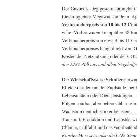
Gaspreis
Der
stieg gestern sprunghaf
Lieferung einer Megawattstunde im Apr
Verbraucherpreis
10 bis 12 Cen
von
wäre. Vorher waren knapp über 38 Eur
Verbraucherpreis von etwa 9 bis 11 Cen
Verbraucherpreises hängt direkt vom G
Kosten der Netznutzung oder der CO2
den EEG-Zoll aus und allen ist geholfe
Wirtschaftsweise Schnitzer
Die
erwar
Effekt vor allem an der Zapfsäule, bei
Lebensmitteln oder Dienstleistungen … 
Folgen spürbar, aber beherrschbar sein
Wachstum deutlich stärker belasten …
Transport, Produktion und Logistik, w
Chemie, Luftfahrt und das verarbeite
Kanzler Merz setze also die CO2-Steue