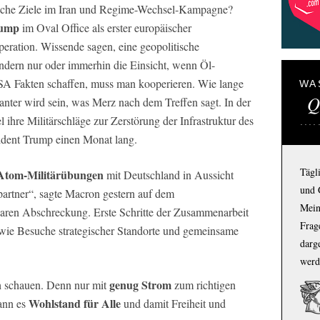
ische Ziele im Iran und Regime-Wechsel-Kampagne?
ump
im Oval Office als erster europäischer
peration. Wissende sagen, eine geopolitische
ndern nur oder immerhin die Einsicht, wenn Öl-
SA Fakten schaffen, muss man kooperieren. Wie lange
WA
Q
anter wird sein, was Merz nach dem Treffen sagt. In der
 ihre Militärschläge zur Zerstörung der Infrastruktur des
sident Trump einen Monat lang.
Tägl
Atom-Militärübungen
mit Deutschland in Aussicht
und 
lpartner“, sagte Macron gestern auf dem
Mein
earen Abschreckung. Erste Schritte der Zusammenarbeit
Frage
wie Besuche strategischer Standorte und gemeinsame
darg
werd
genug Strom
ch schauen. Denn nur mit
zum richtigen
Wohlstand für Alle
kann es
und damit Freiheit und