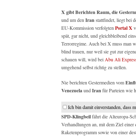
X gibt Berichten Raum, die Gester
Iran
und um den
stattfindet, liegt be
Portal X
EU-Kommission verfolgten
v
spät, gar nicht, und gleichbleibend ei
Terrorregime. Auch bei X muss man wie
blind trauen, nur weil sie gut zur eig
schauen will, wird bei
Abu Ali Expres
umgehend selbst richtig zu stellen.
Einfl
Nie berichten Gestermedien vom
Venezuela
Iran
und
für Parteien wie h
Ich bin damit einverstanden, dass m
SPD-Klingbeil
fährt die Alteuropa-Sc
Verhandlungen an, mit dem Ziel einer
Raketenprogramm sowie von einer desta