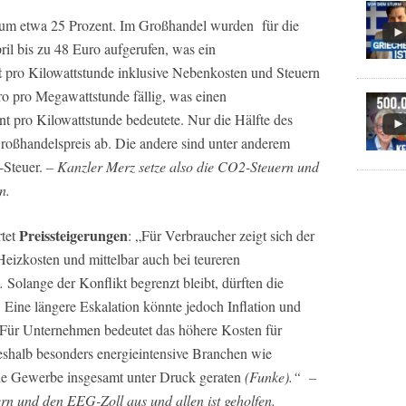
t um etwa 25 Prozent. Im Großhandel wurden für die
il bis zu 48 Euro aufgerufen, was ein
t
pro Kilowattstunde inklusive Nebenkosten und Steuern
o pro Megawattstunde fällig, was einen
t pro Kilowattstunde bedeutete. Nur die Hälfte des
roßhandelspreis ab. Die andere sind unter anderem
-Steuer.
– Kanzler Merz setze also die CO2-Steuern und
n.
Preissteigerungen
tet
: „Für Verbraucher zeigt sich der
 Heizkosten und mittelbar auch bei teureren
Solange der Konflikt begrenzt bleibt, dürften die
. Eine längere Eskalation könnte jedoch Inflation und
 Für Unternehmen bedeutet das höhere Kosten für
eshalb besonders energieintensive Branchen wie
nde Gewerbe insgesamt unter Druck geraten
(Funke).“ –
rn und den EEG-Zoll aus und allen ist geholfen.