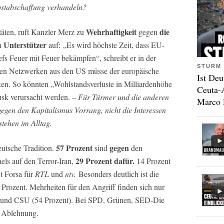
lbstabschaffung verhandeln?
Wehrhaftigkeit
die
täten, ruft Kanzler Merz zu
gegen
Unterstützer
en
auf: „Es wird höchste Zeit, dass EU-
s Feuer mit Feuer bekämpfen“, schreibt er in der
STURM 
len Netzwerken aus den US müsse der europäische
Ist Deu
rken. So könnten „Wohlstandsverluste in Milliardenhöhe
Ceuta-
usk verursacht werden.
– Für Türmer und die anderen
Marco 
gen den Kapitalismus Vorrang, nicht die Interessen
tehen im Alltag.
57 Prozent
gegen
eutsche Tradition.
sind
den
29 Prozent dafür.
ls auf den Terror-Iran,
14 Prozent
t Forsa für
RTL
und
ntv.
Besonders deutlich ist die
 Prozent. Mehrheiten für den Angriff finden sich nur
 und CSU (54 Prozent). Bei SPD, Grünen, SED-Die
e Ablehnung.