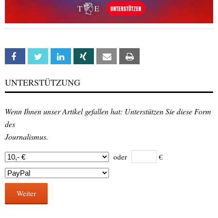
Facebook
Twitter
Linkedin
Xing
Email
Print
UNTERSTÜTZUNG
Wenn Ihnen unser Artikel gefallen hat: Unterstützen Sie diese Form
des
Journalismus.
oder
€
Weiter