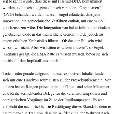
seit bekannt wurde, dass diese mit Plasmid-DNA kontaminiert
wurden, technisch als „gentechnisch veränderte Organismen“
(GVO) behandelt werden müssen. Engel erläuterte, dass jede
Innovation, die gentechnische Verfahren enthält, mit einem GVO
gleichzusetzen wäre. Die Integration von bakteriellem oder viralem
genetischen Code in das menschliche Genom würde jedoch zu
einem erhöhten Krebsrisiko führen. „Ob das der Fall sein wird,
wissen wir nicht. Aber wir hätten es wissen müssen“, so Engel.
„Genauer gesagt, die EMA hätte es wissen müssen, bevor sie sich
positiv für den Impfstoff aussprach.“
Trotz – oder gerade aufgrund – dieser explosiven Inhalte, fanden
sich nur eine Handvoll Journalisten zu der Pressekonferenz ein. Vor
nahezu leeren Rängen präsentierten de Graaff und seine Mitstreiter
eine Reihe vernichtender Belege für die verantwortungslosen und
betrügerischen Vorgänge im Zuge der Impfkampagnen. Es war
vielleicht die nachdrücklichste Bestätigung dieses Skandals, denn es
hat mittlerweile Tradition, dass die Aufdeckung der Wahrheit nach