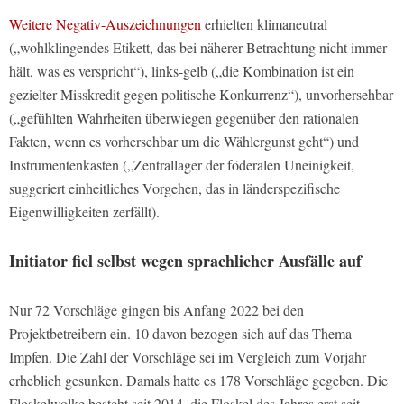
Weitere Negativ-Auszeichnungen
erhielten klimaneutral
(„wohlklingendes Etikett, das bei näherer Betrachtung nicht immer
hält, was es verspricht“), links-gelb („die Kombination ist ein
gezielter Misskredit gegen politische Konkurrenz“), unvorhersehbar
(„gefühlten Wahrheiten überwiegen gegenüber den rationalen
Fakten, wenn es vorhersehbar um die Wählergunst geht“) und
Instrumentenkasten („Zentrallager der föderalen Uneinigkeit,
suggeriert einheitliches Vorgehen, das in länderspezifische
Eigenwilligkeiten zerfällt).
Initiator fiel selbst wegen sprachlicher Ausfälle auf
Nur 72 Vorschläge gingen bis Anfang 2022 bei den
Projektbetreibern ein. 10 davon bezogen sich auf das Thema
Impfen. Die Zahl der Vorschläge sei im Vergleich zum Vorjahr
erheblich gesunken. Damals hatte es 178 Vorschläge gegeben. Die
Floskelwolke besteht seit 2014, die Floskel des Jahres erst seit