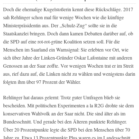
Doch die ehemalige Kugelstoßerin kennt diese Rückschläge. 2017
sah Rehlinger schon mal für wenige Wochen wie die künftige
Ministerpräsidentin aus. Der „Schulz-Zug“ sollte sie in die
Staatskanzlei bringen. Doch dann kamen Debatten darüber auf, ob
die SPD auf eine rot-rot-grüne Koalition setzen soll. Für die
Menschen im Saarland ein Warnsignal: Sie erlebten vor Ort, wie
sich über Jahre der Linken-Gründer Oskar Lafontaine mit anderen
Genossen an der Saar zoffte. Vor wenigen Wochen trat er im Streit
aus, rief dazu auf, die Linken nicht zu wählen und wenigstens darin
folgten ihm über 97 Prozent der Wähler.
Rehlinger hat daraus gelernt: Trotz guter Umfragen blieb sie
bescheiden. Mit politischen Experimenten a la R2G drohte sie dem
konservativen Wahlvolk an der Saar nicht. Die sind älter als im
Bundesschnitt. Und gerade bei den Älteren punktete Rehlinger.
Über 20 Prozentpunkte legte die SPD bei den Menschen über 70
Jahre zu. Etwa 13 Prozentpunkte Plus waren es im Landesschnitt.