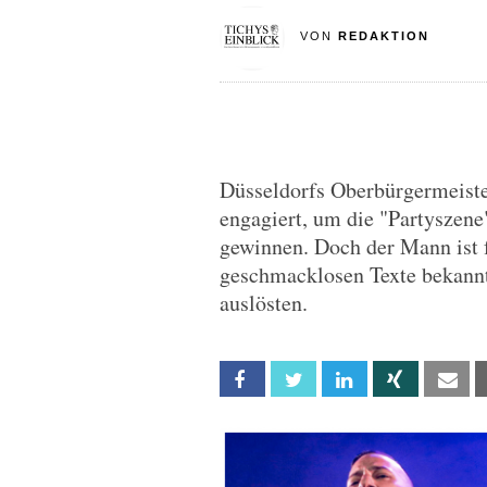
VON
REDAKTION
Düsseldorfs Oberbürgermeiste
engagiert, um die "Partyszen
gewinnen. Doch der Mann ist f
geschmacklosen Texte bekannt
auslösten.
Facebook
Twitter
Linkedin
Xing
Em