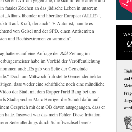
 sei ein Affront gegen alle, die sich für eine offene und
„ein fatales Zeichen an das jüdische Leben in unserem
i „Allianz liberaler und libertärer Europäer (ALLE)“,
ktritt auf. Kraft, der auch TE-Autor ist, nannte es
chtend von Geisel und der SPD, einen Antisemiten
WA
sten und Rechtsextremen zu sammeln“.
Q
tag hatte es auf eine Anfrage der
Bild
-Zeitung im
erbürgermeister habe im Vorfeld der Veröffentlichung
enommen und: „Es gab von Seite der Gemeinde
Tägl
de.“ Doch am Mittwoch früh stellte Gemeindedirektor
und 
tätigen, dass weder eine schriftliche noch eine mündliche
Mein
 Video der Stadt mit dem Rapper Farid Bang bei uns
Frage
fs Stadtsprecher Marc Herriger die Schuld dafür auf
darg
h einem Gespräch mit dem OB davon ausgegangen, dass er
werd
n hatte. Insoweit war das mein Fehler. Diese Irritation
erer Seite allerdings durch Schriftwechsel bereits