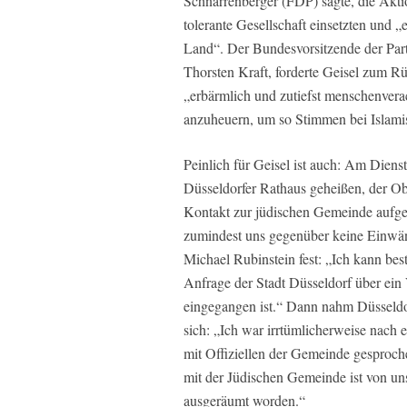
Schnarrenberger (FDP) sagte, die Aktion
tolerante Gesellschaft einsetzten und 
Land“. Der Bundesvorsitzende der Parte
Thorsten Kraft, forderte Geisel zum Rüc
„erbärmlich und zutiefst menschenvera
anzuheuern, um so Stimmen bei Islami
Peinlich für Geisel ist auch: Am Diens
Düsseldorfer Rathaus geheißen, der Ob
Kontakt zur jüdischen Gemeinde aufg
zumindest uns gegenüber keine Einwän
Michael Rubinstein fest: „Ich kann bes
Anfrage der Stadt Düsseldorf über ein
eingegangen ist.“ Dann nahm Düsseldor
sich: „Ich war irrtümlicherweise nac
mit Offiziellen der Gemeinde gesproche
mit der Jüdischen Gemeinde ist von uns
ausgeräumt worden.“