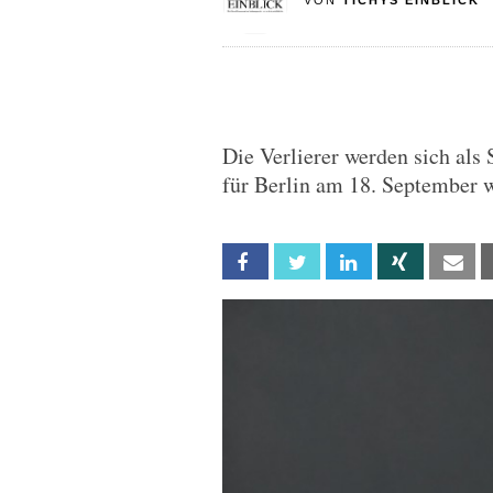
VON
TICHYS EINBLICK
Die Verlierer werden sich als 
für Berlin am 18. September w
Facebook
Twitter
Linkedin
Xing
Em