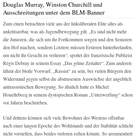
Douglas Murray, Winston Churchill und
Ausschreitungen unter dem BLM-Banner
Zum einen betrachten viele aus der linksliberalen Elite alles als
unkritisierbar, was als Jugendbewegung gilt. „Es sind nicht mehr
die Junioren, die sich um ihr Fortkommen sorgen und den Senioren
den Hof machen, sondern Letztere müssen Ersteren hinterherlaufen,
um nicht ihr Gesicht zu verlieren“, spottet der französische Publizist
Régis Debray in seinem Essay „Das grüne Zeitalter“. Zum anderen
lähmt der bloße Vorwurf, „Rassist“ zu sein, bei vielen Bürgern den
Widerstand gegen selbst die abstrusesten Auswüchse der angeblich
antirassistischen Bewegung. So ähnlich hatte es Michel
Houellebecq in seinem dystopischen Roman „Unterwerfung“ schon
vor Jahren beschrieben.
Und drittens können sich viele Bewohner des Westens offenbar
nach einer langen Epoche des Wohlstands und der Stabilität schlicht
nicht vorstellen, dass beides verloren gehen könnte. So argumentiert