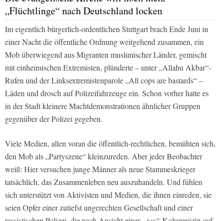
„Flüchtlinge“ nach Deutschland locken
Im eigentlich bürgerlich-ordentlichen Stuttgart brach Ende Juni in
einer Nacht die öffentliche Ordnung weitgehend zusammen, ein
Mob überwiegend aus Migranten muslimischer Länder, gemischt
mit einheimischen Extremisten, plünderte – unter „Allahu Akbar“-
Rufen und der Linksextremistenparole „All cops are bastards“ –
Läden und drosch auf Polizeifahrzeuge ein. Schon vorher hatte es
in der Stadt kleinere Machtdemonstrationen ähnlicher Gruppen
gegenüber der Polizei gegeben.
Viele Medien, allen voran die öffentlich-rechtlichen, bemühten sich,
den Mob als „Partyszene“ kleinzureden. Aber jeder Beobachter
weiß: Hier versuchen junge Männer als neue Stammeskrieger
tatsächlich, das Zusammenleben neu auszuhandeln. Und fühlen
sich unterstützt von Aktivisten und Medien, die ihnen einreden, sie
seien Opfer einer zutiefst ungerechten Gesellschaft und einer
rassistischen Polizei, die nach Ansicht einer
„taz“
-Kolumnistin auf