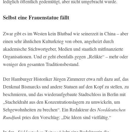
lediglich öffentlich gedemütigt, aber nicht umgebracht wurde.
Selbst eine Frauenstatue fällt
Zwar gibt es im Westen kein Blutbad wie seinerzeit in China – aber
einen sehr ähnlichen Kulturkrieg von oben, angeheizt durch
akademische Stichwortgeber, Medien und staatlich mitfinanzierte
Organisationen. Und er geht ebenfalls gegen „Relikte“ – mehr oder
weniger den gesamten Traditionsbestand.
Der Hamburger Historiker Jürgen Zimmerer etwa ruft dazu auf, das
Denkmal Bismarcks und andere Statuen auf den Kopf zu stellen, zu
beschmieren, und das wiederaufgebaute Stadtschloss in Berlin mit
„Stacheldraht aus den Konzentrationslagern zu umwickeln, um
Sehgewohnheiten zu brechen“. Ein Redakteur des
Norddeutschen
Rundfunk
pries den Vorschlag: „Die Ideen sind vielfältig.“
In der
„Süddeutschen Zeitung“
lobt eine Redakteurin die