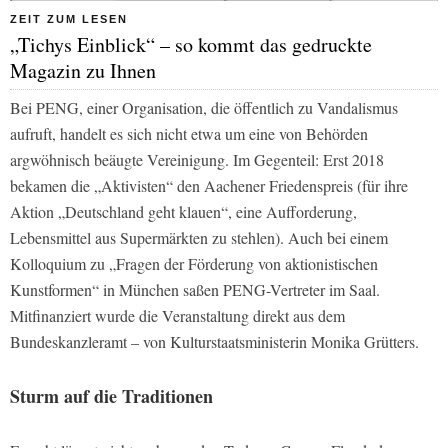
ZEIT ZUM LESEN
„Tichys Einblick“ – so kommt das gedruckte
Magazin zu Ihnen
Bei PENG, einer Organisation, die öf­fentlich zu Vandalismus
aufruft, han­delt es sich nicht etwa um eine von Be­hörden
argwöhnisch beäugte Vereini­gung. Im Gegenteil: Erst 2018
bekamen die „Aktivisten“ den Aachener Frie­denspreis (für ihre
Aktion „Deutsch­land geht klauen“, eine Aufforderung,
Lebensmittel aus Supermärkten zu stehlen). Auch bei einem
Kolloquium zu „Fragen der Förderung von aktionisti­schen
Kunstformen“ in München saßen PENG­-Vertreter im Saal.
Mitfinanziert wurde die Veranstaltung direkt aus dem
Bundeskanzleramt – von Kulturstaats­ministerin Monika Grütters.
Sturm auf die Traditionen