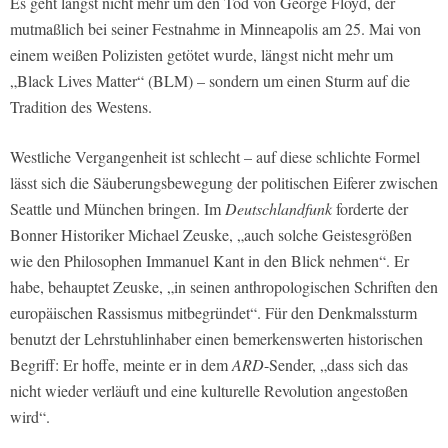
Es geht längst nicht mehr um den Tod von George Floyd, der
mutmaßlich bei seiner Festnahme in Minneapolis am 25. Mai von
einem weißen Polizisten ge­tötet wurde, längst nicht mehr um
„Black Lives Matter“ (BLM) – sondern um einen Sturm auf die
Tradition des Westens.
Westliche Vergangenheit ist schlecht – auf diese schlichte Formel
lässt sich die Säuberungsbewegung der politischen Eiferer zwischen
Seattle und München bringen. Im
Deutschlandfunk
forderte der
Bonner Historiker Michael Zeus­ke, „auch solche Geistesgrößen
wie den Philosophen Immanuel Kant in den Blick nehmen“. Er
habe, behauptet Zeuske, „in seinen anthropologischen Schriften den
europäischen Rassismus mitbegründet“. Für den Denkmals­sturm
benutzt der Lehrstuhlinhaber einen bemerkenswerten historischen
Begriff: Er hoffe, meinte er in dem
ARD­
-Sender, „dass sich das
nicht wie­der verläuft und eine kulturelle Revolu­tion angestoßen
wird“.