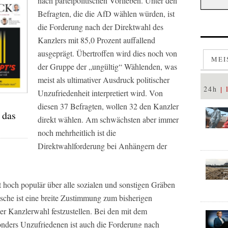
nach parteipolitischen Vorlieben. Unter den
Befragten, die die AfD wählen würden, ist
die Forderung nach der Direktwahl des
Kanzlers mit 85,0 Prozent auffallend
ausgeprägt. Übertroffen wird dies noch von
MEI
der Gruppe der „ungültig“ Wählenden, was
meist als ultimativer Ausdruck politischer
24h
Unzufriedenheit interpretiert wird. Von
diesen 37 Befragten, wollen 32 den Kanzler
 das
direkt wählen. Am schwächsten aber immer
noch mehrheitlich ist die
Direktwahlforderung bei Anhängern der
st hoch populär über alle sozialen und sonstigen Gräben
ische ist eine breite Zustimmung zum bisherigen
er Kanzlerwahl festzustellen. Bei den mit dem
onders Unzufriedenen ist auch die Forderung nach