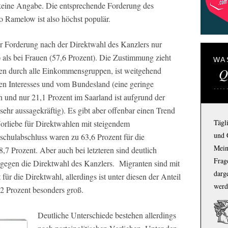
keine Angabe. Die entsprechende Forderung des
o Ramelow ist also höchst populär.
r Forderung nach der Direktwahl des Kanzlers nur
) als bei Frauen (57,6 Prozent). Die Zustimmung zieht
WA
den durch alle Einkommensgruppen, ist weitgehend
Q
n Interesses und vom Bundesland (eine geringe
 und nur 21,1 Prozent im Saarland ist aufgrund der
sehr aussagekräftig). Es gibt aber offenbar einen Trend
Tägl
orliebe für Direktwahlen mit steigendem
und 
schulabschluss waren zu 63,6 Prozent für die
Mein
,7 Prozent. Aber auch bei letzteren sind deutlich
Frage
 gegen die Direktwahl des Kanzlers. Migranten sind mit
darg
ür die Direktwahl, allerdings ist unter diesen der Anteil
werd
2 Prozent besonders groß.
Deutliche Unterschiede bestehen allerdings