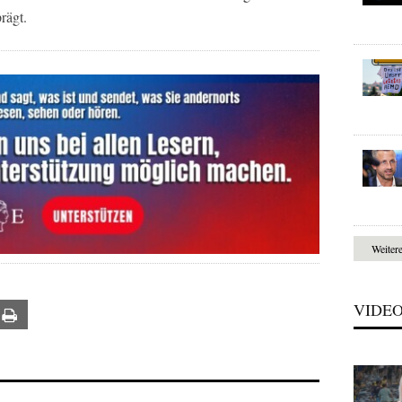
rägt.
Weiter
VIDE
ail
Print